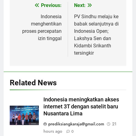
Previous:
Next:
Post
navigation
Indonesia
PV Sindhu melaju ke
menghentikan
babak selanjutnya di
proses percepatan
Indonesia Open;
izin tinggal
Lakshya Sen dan
Kidambi Srikanth
tersingkir
Related News
Indonesia meningkatkan akses
internet 3T dengan satelit baru
Nusantara Lima
prediksiangkaraja@gmail.com
21
hours ago
0