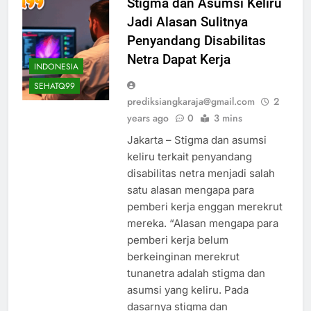
Stigma dan Asumsi Keliru
Jadi Alasan Sulitnya
Penyandang Disabilitas
Netra Dapat Kerja
INDONESIA
SEHATQ99
prediksiangkaraja@gmail.com
2
years ago
0
3 mins
Jakarta – Stigma dan asumsi
keliru terkait penyandang
disabilitas netra menjadi salah
satu alasan mengapa para
pemberi kerja enggan merekrut
mereka. “Alasan mengapa para
pemberi kerja belum
berkeinginan merekrut
tunanetra adalah stigma dan
asumsi yang keliru. Pada
dasarnya stigma dan