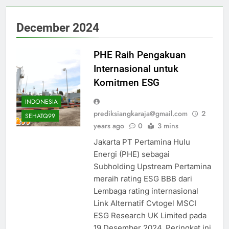
December 2024
PHE Raih Pengakuan
Internasional untuk
Komitmen ESG
INDONESIA
prediksiangkaraja@gmail.com
2
SEHATQ99
years ago
0
3 mins
Jakarta PT Pertamina Hulu
Energi (PHE) sebagai
Subholding Upstream Pertamina
meraih rating ESG BBB dari
Lembaga rating internasional
Link Alternatif Cvtogel MSCI
ESG Research UK Limited pada
19 Desember 2024. Peringkat ini