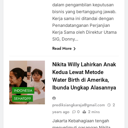
dalam pengambilan keputusan
bisnis yang bertanggung jawab.
Kerja sama ini ditandai dengan
Penandatanganan Perjanjian
Kerja Sama oleh Direktur Utama
SIG, Donny…
Read More
Nikita Willy Lahirkan Anak
Kedua Lewat Metode
Water Birth di Amerika,
Ibunda Ungkap Alasannya
INDONESIA
SEHATQ99
prediksiangkaraja@gmail.com
2
years ago
0
2 mins
Jakarta Kebahagiaan tengah
menyelimuti pasangan Nikita