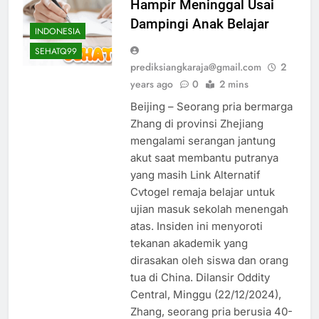
Hampir Meninggal Usai
Dampingi Anak Belajar
INDONESIA
SEHATQ99
prediksiangkaraja@gmail.com
2
years ago
0
2 mins
Beijing – Seorang pria bermarga
Zhang di provinsi Zhejiang
mengalami serangan jantung
akut saat membantu putranya
yang masih Link Alternatif
Cvtogel remaja belajar untuk
ujian masuk sekolah menengah
atas. Insiden ini menyoroti
tekanan akademik yang
dirasakan oleh siswa dan orang
tua di China. Dilansir Oddity
Central, Minggu (22/12/2024),
Zhang, seorang pria berusia 40-