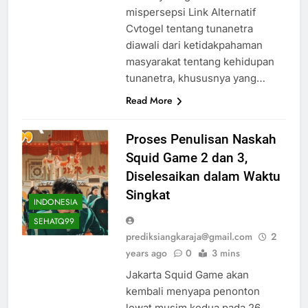
mispersepsi Link Alternatif
Cvtogel tentang tunanetra
diawali dari ketidakpahaman
masyarakat tentang kehidupan
tunanetra, khususnya yang…
Read More
Proses Penulisan Naskah
Squid Game 2 dan 3,
Diselesaikan dalam Waktu
Singkat
INDONESIA
SEHATQ99
prediksiangkaraja@gmail.com
2
years ago
0
3 mins
Jakarta Squid Game akan
kembali menyapa penonton
lewat musim kedua pada 26