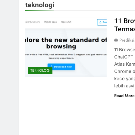
teknologi
11 Bro
Termas
Prediks
11 Browse
ChatGPT 
Atlas Kam
TEKNOLOGI
Chrome da
kece yang
lebih asyi
Read More