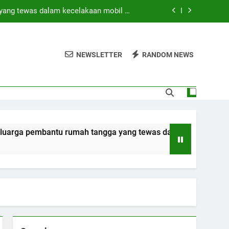
yang tewas dalam kecelakaan mobil di
Hong Kong
di tengah operasi pencarian yang masih
berlangsung
NEWSLETTER
RANDOM NEWS
 SAAT INI? (Peringkat Keamanan 2026)
ebagai bagian dari rencana persatuan
yang tewas dalam kecelakaan mobil di
Hong Kong
di tengah operasi pencarian yang masih
mbantu rumah tangga yang tewas dalam kecelakaan mobil di
berlangsung
 SAAT INI? (Peringkat Keamanan 2026)