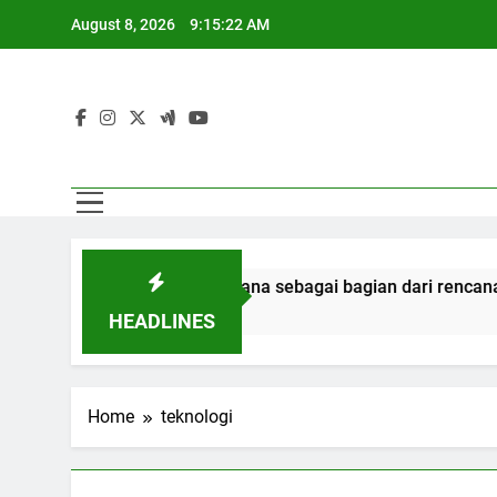
Skip
August 8, 2026
9:15:23 AM
to
content
an ratusan narapidana sebagai bagian dari rencana persatu
HEADLINES
Home
teknologi