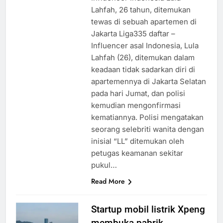
Lahfah, 26 tahun, ditemukan
tewas di sebuah apartemen di
Jakarta Liga335 daftar –
Influencer asal Indonesia, Lula
Lahfah (26), ditemukan dalam
keadaan tidak sadarkan diri di
apartemennya di Jakarta Selatan
pada hari Jumat, dan polisi
kemudian mengonfirmasi
kematiannya. Polisi mengatakan
seorang selebriti wanita dengan
inisial “LL” ditemukan oleh
petugas keamanan sekitar
pukul…
Read More
Startup mobil listrik Xpeng
membuka pabrik