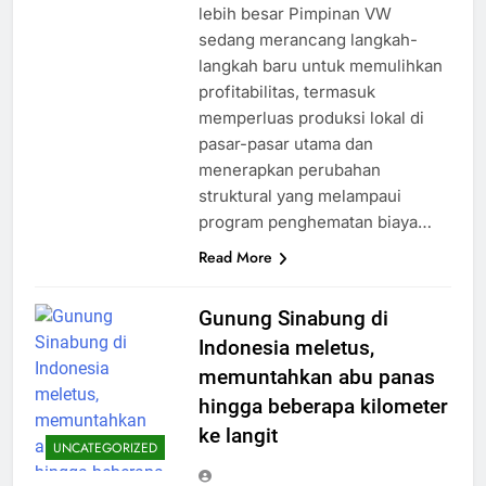
lebih besar Pimpinan VW
sedang merancang langkah-
langkah baru untuk memulihkan
profitabilitas, termasuk
memperluas produksi lokal di
pasar-pasar utama dan
menerapkan perubahan
struktural yang melampaui
program penghematan biaya…
Read More
Gunung Sinabung di
Indonesia meletus,
memuntahkan abu panas
hingga beberapa kilometer
ke langit
UNCATEGORIZED