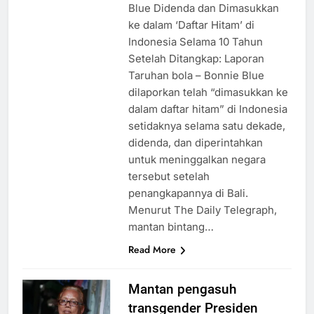
Blue Didenda dan Dimasukkan
ke dalam ‘Daftar Hitam’ di
Indonesia Selama 10 Tahun
Setelah Ditangkap: Laporan
Taruhan bola – Bonnie Blue
dilaporkan telah “dimasukkan ke
dalam daftar hitam” di Indonesia
setidaknya selama satu dekade,
didenda, dan diperintahkan
untuk meninggalkan negara
tersebut setelah
penangkapannya di Bali.
Menurut The Daily Telegraph,
mantan bintang…
Read More
Mantan pengasuh
transgender Presiden