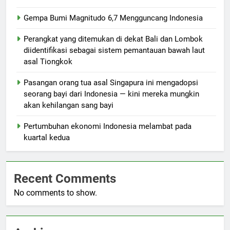
Gempa Bumi Magnitudo 6,7 Mengguncang Indonesia
Perangkat yang ditemukan di dekat Bali dan Lombok
diidentifikasi sebagai sistem pemantauan bawah laut
asal Tiongkok
Pasangan orang tua asal Singapura ini mengadopsi
seorang bayi dari Indonesia — kini mereka mungkin
akan kehilangan sang bayi
Pertumbuhan ekonomi Indonesia melambat pada
kuartal kedua
Recent Comments
No comments to show.