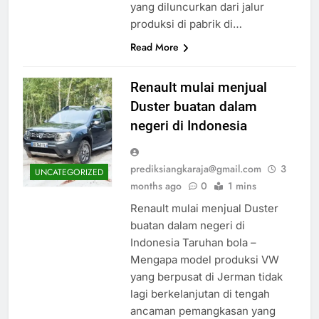
yang diluncurkan dari jalur
produksi di pabrik di…
Read More
Renault mulai menjual
Duster buatan dalam
negeri di Indonesia
prediksiangkaraja@gmail.com
3
UNCATEGORIZED
months ago
0
1 mins
Renault mulai menjual Duster
buatan dalam negeri di
Indonesia Taruhan bola –
Mengapa model produksi VW
yang berpusat di Jerman tidak
lagi berkelanjutan di tengah
ancaman pemangkasan yang