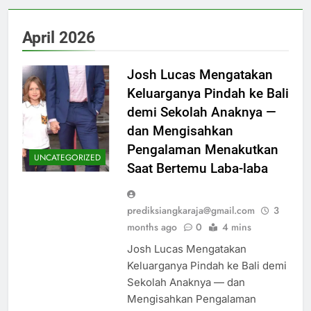
April 2026
Josh Lucas Mengatakan
Keluarganya Pindah ke Bali
demi Sekolah Anaknya —
dan Mengisahkan
Pengalaman Menakutkan
UNCATEGORIZED
Saat Bertemu Laba-laba
prediksiangkaraja@gmail.com
3
months ago
0
4 mins
Josh Lucas Mengatakan
Keluarganya Pindah ke Bali demi
Sekolah Anaknya — dan
Mengisahkan Pengalaman