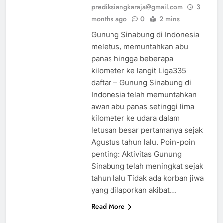
prediksiangkaraja@gmail.com
3
months ago
0
2 mins
Gunung Sinabung di Indonesia
meletus, memuntahkan abu
panas hingga beberapa
kilometer ke langit Liga335
daftar – Gunung Sinabung di
Indonesia telah memuntahkan
awan abu panas setinggi lima
kilometer ke udara dalam
letusan besar pertamanya sejak
Agustus tahun lalu. Poin-poin
penting: Aktivitas Gunung
Sinabung telah meningkat sejak
tahun lalu Tidak ada korban jiwa
yang dilaporkan akibat…
Read More