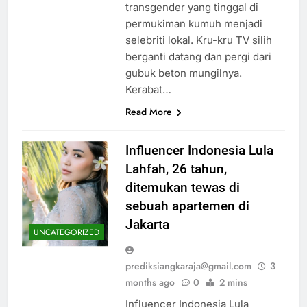
transgender yang tinggal di
permukiman kumuh menjadi
selebriti lokal. Kru-kru TV silih
berganti datang dan pergi dari
gubuk beton mungilnya.
Kerabat…
Read More
Influencer Indonesia Lula
Lahfah, 26 tahun,
ditemukan tewas di
sebuah apartemen di
Jakarta
UNCATEGORIZED
prediksiangkaraja@gmail.com
3
months ago
0
2 mins
Influencer Indonesia Lula