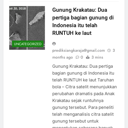
Gunung Krakatau: Dua
pertiga bagian gunung di
Indonesia itu telah
RUNTUH ke laut
UNCATEGORIZED
prediksiangkaraja@gmail.com
3
months ago
0
3 mins
Gunung Krakatau: Dua pertiga
bagian gunung di Indonesia itu
telah RUNTUH ke laut Taruhan
bola – Citra satelit menunjukkan
perubahan dramatis pada Anak
Krakatau sejak runtuhnya
gunung tersebut. Para peneliti
telah menganalisis citra satelit
gunung tersebut untuk
menentukan seberapa banyak