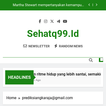
Skip
melalui penilaian karier yang blak-blakan
Daiso akan menutup gerai di Kallang Wave Mall
to
seiring dengan proses renovasi
content
Kekhawatiran terhadap merek gaya hidup Meghan
seiring dengan menurunnya jumlah pengunjung
situs webnya
Dengan ritme hidup yang lebih santai, semakin
banyak warga Amerika yang tertarik pada gaya
Sehatq99.id
hidup ‘santai’ ala Selandia Baru
Martha Stewart mempertanyakan kemampuan
Meghan Markle dalam mengurus rumah tangga
melalui penilaian karier yang blak-blakan
NEWSLETTER
RANDOM NEWS
Daiso akan menutup gerai di Kallang Wave Mall
seiring dengan proses renovasi
Kekhawatiran terhadap merek gaya hidup Meghan
seiring dengan menurunnya jumlah pengunjung
situs webnya
Dengan ritme hidup yang lebih santai, semakin banya
HEADLINES
22 Hours Ago
Home
prediksiangkaraja@gmail.com