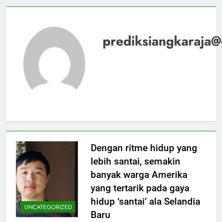
prediksiangkaraja
Dengan ritme hidup yang
lebih santai, semakin
banyak warga Amerika
yang tertarik pada gaya
hidup ‘santai’ ala Selandia
UNCATEGORIZED
Baru