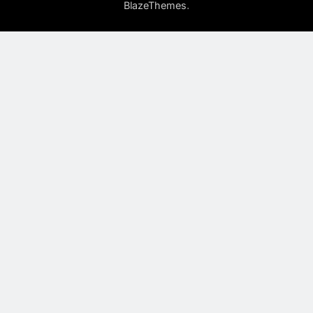
.
BlazeThemes