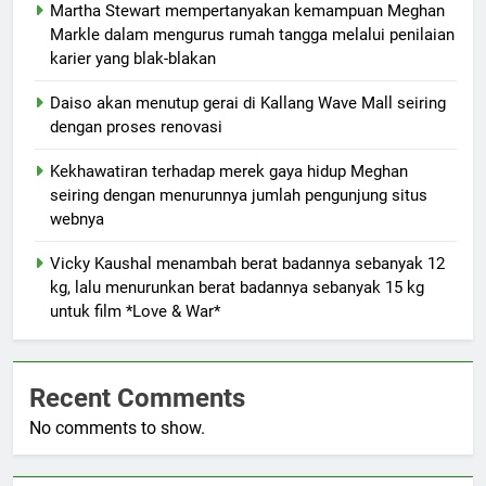
Martha Stewart mempertanyakan kemampuan Meghan
Markle dalam mengurus rumah tangga melalui penilaian
karier yang blak-blakan
Daiso akan menutup gerai di Kallang Wave Mall seiring
dengan proses renovasi
Kekhawatiran terhadap merek gaya hidup Meghan
seiring dengan menurunnya jumlah pengunjung situs
webnya
Vicky Kaushal menambah berat badannya sebanyak 12
kg, lalu menurunkan berat badannya sebanyak 15 kg
untuk film *Love & War*
Recent Comments
No comments to show.