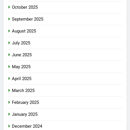
October 2025
September 2025
August 2025
July 2025
June 2025
May 2025
April 2025
March 2025
February 2025
January 2025
December 2024