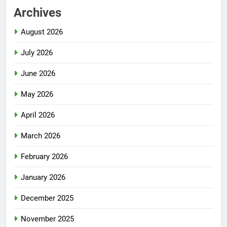
Archives
August 2026
July 2026
June 2026
May 2026
April 2026
March 2026
February 2026
January 2026
December 2025
November 2025