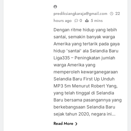
prediksiangkaraja@gmail.com
22
hours ago
0
5 mins
Dengan ritme hidup yang lebih
santai, semakin banyak warga
Amerika yang tertarik pada gaya
hidup 'santai' ala Selandia Baru
Liga335 – Peningkatan jumlah
warga Amerika yang
memperoleh kewarganegaraan
Selandia Baru First Up Unduh
MP3 5m Menurut Robert Yang,
yang telah tinggal di Selandia
Baru bersama pasangannya yang
berkebangsaan Selandia Baru
sejak tahun 2020, negara ini…
Read More