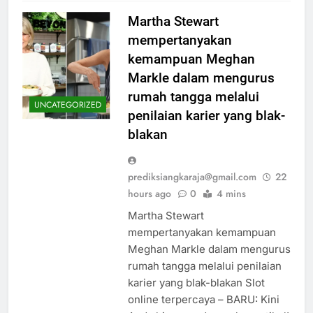
Martha Stewart
mempertanyakan
kemampuan Meghan
Markle dalam mengurus
rumah tangga melalui
UNCATEGORIZED
penilaian karier yang blak-
blakan
prediksiangkaraja@gmail.com
22
hours ago
0
4 mins
Martha Stewart
mempertanyakan kemampuan
Meghan Markle dalam mengurus
rumah tangga melalui penilaian
karier yang blak-blakan Slot
online terpercaya – BARU: Kini