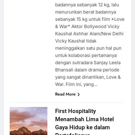
badannya sebanyak 12 kg, lalu
menurunkan berat badannya
sebanyak 15 kg untuk film *Love
& War* Aktor Bollywood Vicky
Kaushal Ashhar Alam/New Delhi
Vicky Kaushal tidak
meninggalkan satu pun hal pun
untuk kolaborasi pertamanya
dengan sutradara Sanjay Leela
Bhansali dalam drama periode
yang sangat dinantikan, Love &
War. Film ini, yang…
Read More
First Hospitality
Menambah Lima Hotel
Gaya Hidup ke dalam