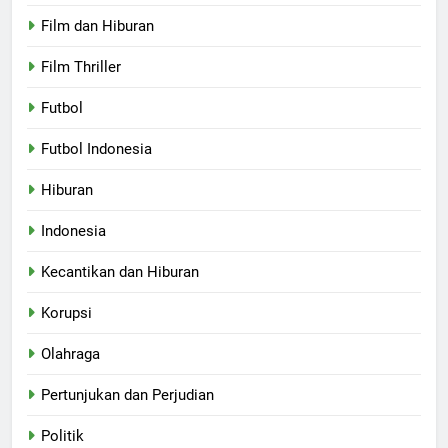
Film dan Hiburan
Film Thriller
Futbol
Futbol Indonesia
Hiburan
Indonesia
Kecantikan dan Hiburan
Korupsi
Olahraga
Pertunjukan dan Perjudian
Politik