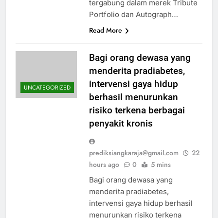
tergabung dalam merek Tribute
Portfolio dan Autograph…
Read More
Bagi orang dewasa yang
menderita pradiabetes,
intervensi gaya hidup
UNCATEGORIZED
berhasil menurunkan
risiko terkena berbagai
penyakit kronis
prediksiangkaraja@gmail.com
22
hours ago
0
5 mins
Bagi orang dewasa yang
menderita pradiabetes,
intervensi gaya hidup berhasil
menurunkan risiko terkena