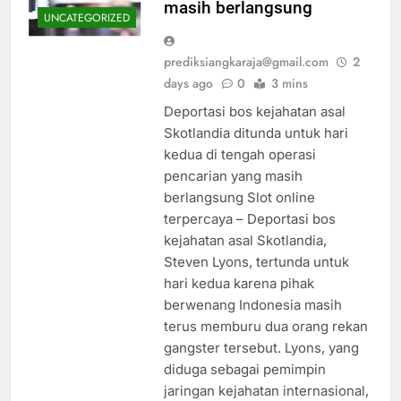
masih berlangsung
UNCATEGORIZED
prediksiangkaraja@gmail.com
2
days ago
0
3 mins
Deportasi bos kejahatan asal
Skotlandia ditunda untuk hari
kedua di tengah operasi
pencarian yang masih
berlangsung Slot online
terpercaya – Deportasi bos
kejahatan asal Skotlandia,
Steven Lyons, tertunda untuk
hari kedua karena pihak
berwenang Indonesia masih
terus memburu dua orang rekan
gangster tersebut. Lyons, yang
diduga sebagai pemimpin
jaringan kejahatan internasional,