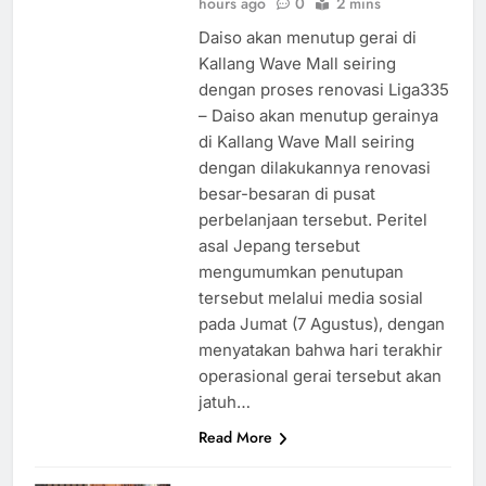
hours ago
0
2 mins
Daiso akan menutup gerai di
Kallang Wave Mall seiring
dengan proses renovasi Liga335
– Daiso akan menutup gerainya
di Kallang Wave Mall seiring
dengan dilakukannya renovasi
besar-besaran di pusat
perbelanjaan tersebut. Peritel
asal Jepang tersebut
mengumumkan penutupan
tersebut melalui media sosial
pada Jumat (7 Agustus), dengan
menyatakan bahwa hari terakhir
operasional gerai tersebut akan
jatuh…
Read More