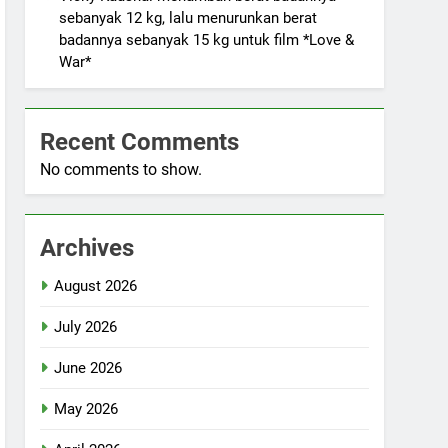
sebanyak 12 kg, lalu menurunkan berat
badannya sebanyak 15 kg untuk film *Love &
War*
Recent Comments
No comments to show.
Archives
August 2026
July 2026
June 2026
May 2026