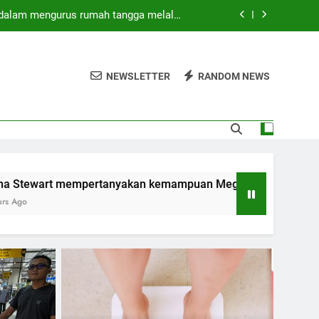
alam mengurus rumah tangga melalui
penilaian karier yang blak-blakan
e Mall seiring dengan proses renovasi
NEWSLETTER
RANDOM NEWS
n menurunnya jumlah pengunjung situs
webnya
yang tertarik pada gaya hidup ‘santai’
ala Selandia Baru
alam mengurus rumah tangga melalui
penilaian karier yang blak-blakan
e Mall seiring dengan proses renovasi
yakan kemampuan Meghan Markle dalam mengurus rumah tangg
n menurunnya jumlah pengunjung situs
webnya