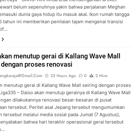
tewart belum sepenuhnya yakin bahwa perjalanan Meghan
masuki dunia gaya hidup itu masuk akal. Ikon rumah tangga
5 tahun ini memberikan penilaian tajam mengenai transisi
of…
akan menutup gerai di Kallang Wave Mall
g dengan proses renovasi
iangkaraja@gmail.com
22 Hours Ago
0
2 Mins
n menutup gerai di Kallang Wave Mall seiring dengan proses
Liga335 – Daiso akan menutup gerainya di Kallang Wave Mall
engan dilakukannya renovasi besar-besaran di pusat
aan tersebut. Peritel asal Jepang tersebut mengumumkan
 tersebut melalui media sosial pada Jumat (7 Agustus),
nyatakan bahwa hari terakhir operasional gerai tersebut
uh…