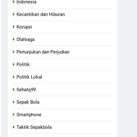
Indonesia
Kecantikan dan Hiburan
Korupsi
Olahraga
Pertunjukan dan Perjudian
Politik
Politik Lokal
Sehatq99
Sepak Bola
Smartphone
Taktik Sepakbola