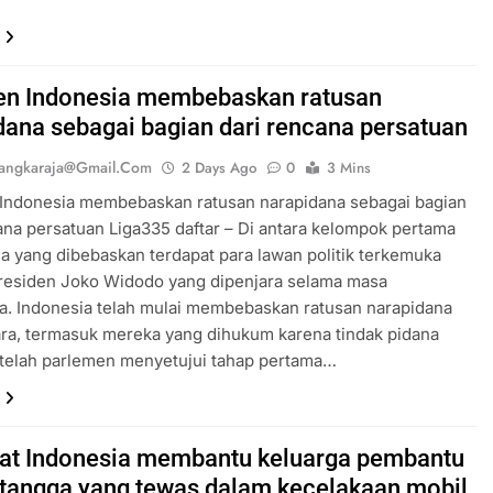
en Indonesia membebaskan ratusan
dana sebagai bagian dari rencana persatuan
iangkaraja@gmail.com
2 Days Ago
0
3 Mins
 Indonesia membebaskan ratusan narapidana sebagai bagian
ana persatuan Liga335 daftar – Di antara kelompok pertama
a yang dibebaskan terdapat para lawan politik terkemuka
residen Joko Widodo yang dipenjara selama masa
a. Indonesia telah mulai membebaskan ratusan narapidana
ara, termasuk mereka yang dihukum karena tindak pidana
setelah parlemen menyetujui tahap pertama…
at Indonesia membantu keluarga pembantu
tangga yang tewas dalam kecelakaan mobil