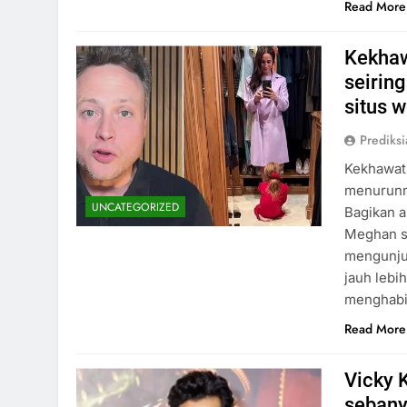
Read More
Kekhaw
seirin
situs 
Prediks
Kekhawat
menurunny
UNCATEGORIZED
Bagikan a
Meghan s
mengunjun
jauh lebi
menghab
Read More
Vicky 
sebany