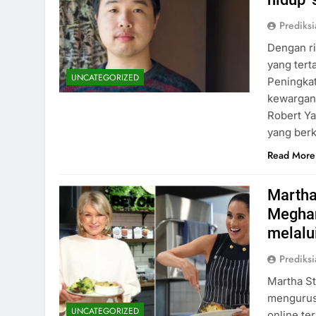
Prediks
Dengan ri
yang tert
UNCATEGORIZED
Peningka
kewargan
Robert Ya
yang berk
Read More
Marth
Meghan
melalui
Prediks
Martha S
mengurus 
UNCATEGORIZED
online te