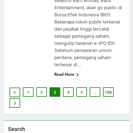
selebriti Raffi Ahmad, Rans
Entertainment, akan go public di
Bursa Efek Indonesia (BEI).
Beberapa tokoh publik terkenal
dan pejabat tinggi tercatat
sebagai pemegang saham,
mengutip halaman e-IPO IDX.
Sebelum penawaran umum
perdana, pemegang saham
terbesar di…
Read More
1
2
3
4
5
…
186
Search