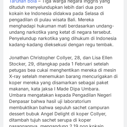
Taruhan bola
– Tiga warga negara Inggris yang
dituduh menyelundupkan lebih dari dua pon
kokain ke Indonesia didakwa pada Selasa di
pengadilan di pulau wisata Bali. Mereka
menghadapi hukuman mati berdasarkan undang-
undang narkotika yang ketat di negara tersebut.
Penyelundup narkotika yang dihukum di Indonesia
kadang-kadang dieksekusi dengan regu tembak.
Jonathan Christopher Collyer, 28, dan Lisa Ellen
Stocker, 29, ditangkap pada 1 Februari setelah
petugas bea cukai menghentikan mereka di mesin
X-ray setelah menemukan barang mencurigakan di
koper mereka yang disamarkan sebagai paket
makanan, kata jaksa I Made Dipa Umbara.
Umbara mengatakan kepada Pengadilan Negeri
Denpasar bahwa hasil uji laboratorium
membuktikan bahwa sepuluh sachet campuran
dessert bubuk Angel Delight di koper Collyer,
ditambah tujuh sachet serupa di koper
pasangannya, mengandung 2,19 pon kokain,