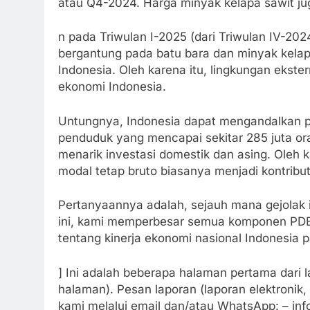
atau Q4-2024. Harga minyak kelapa sawit ju
n pada Triwulan I-2025 (dari Triwulan IV-202
bergantung pada batu bara dan minyak kelapa 
Indonesia. Oleh karena itu, lingkungan ekster
ekonomi Indonesia.
Untungnya, Indonesia dapat mengandalkan pa
penduduk yang mencapai sekitar 285 juta or
menarik investasi domestik dan asing. Oleh
modal tetap bruto biasanya menjadi kontribu
Pertanyaannya adalah, sejauh mana gejolak in
ini, kami memperbesar semua komponen PD
tentang kinerja ekonomi nasional Indonesia p
] Ini adalah beberapa halaman pertama dari l
halaman). Pesan laporan (laporan elektroni
kami melalui email dan/atau WhatsApp: – in