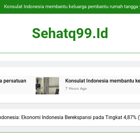
Konsulat Indonesia membantu keluarga pembantu rumah tangga 
Deportasi bos kejahatan asal Skotlandia ditunda untuk hari kedua 
Sehatq99.id
Apakah Jakarta Aman untuk Berwisata
Presiden Indonesia membebaskan ratusan narapidana s
Konsulat Indonesia membantu keluarga pembantu rumah tangga 
Deportasi bos kejahatan asal Skotlandia ditunda untuk hari kedua 
n
Konsulat Indonesia membantu keluarga pem
7 Hours Ago
Apakah Jakarta Aman untuk Berwisata
donesia: Ekonomi Indonesia Berekspansi pada Tingkat 4,87% (Y