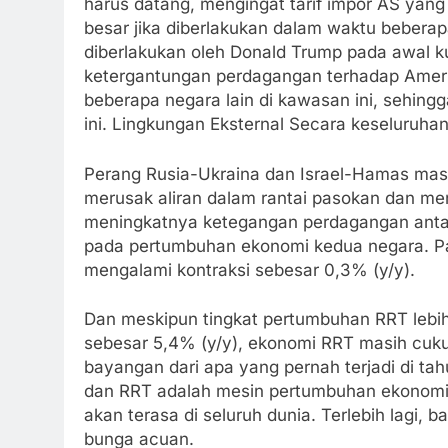
harus datang, mengingat tarif impor AS ya
besar jika diberlakukan dalam waktu beberapa
diberlakukan oleh Donald Trump pada awal 
ketergantungan perdagangan terhadap Amerik
beberapa negara lain di kawasan ini, sehing
ini. Lingkungan Eksternal Secara keseluruhan
Perang Rusia-Ukraina dan Israel-Hamas masih
merusak aliran dalam rantai pasokan dan men
meningkatnya ketegangan perdagangan antar
pada pertumbuhan ekonomi kedua negara. P
mengalami kontraksi sebesar 0,3% (y/y).
Dan meskipun tingkat pertumbuhan RRT lebih 
sebesar 5,4% (y/y), ekonomi RRT masih cu
bayangan dari apa yang pernah terjadi di t
dan RRT adalah mesin pertumbuhan ekonomi g
akan terasa di seluruh dunia. Terlebih lagi,
bunga acuan.