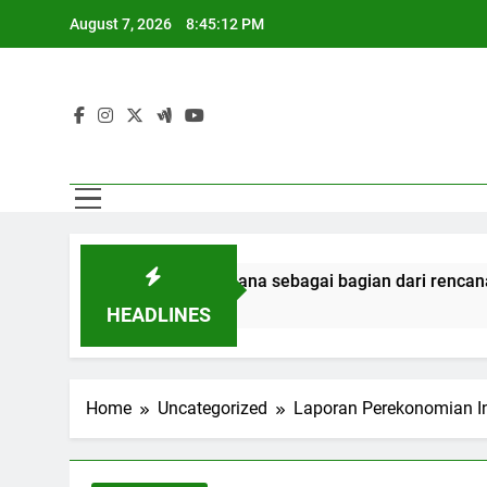
Skip
August 7, 2026
8:45:13 PM
to
content
n ratusan narapidana sebagai bagian dari rencana persatua
HEADLINES
Home
Uncategorized
Laporan Perekonomian In