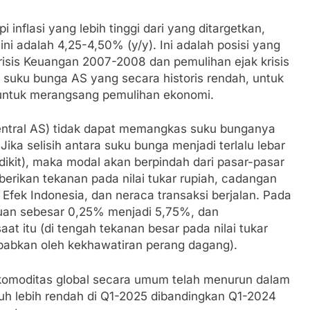
nflasi yang lebih tinggi dari yang ditargetkan,
ini adalah 4,25-4,50% (y/y). Ini adalah posisi yang
 Krisis Keuangan 2007-2008 dan pemulihan ejak krisis
 suku bunga AS yang secara historis rendah, untuk
, untuk merangsang pemulihan ekonomi.
entral AS) tidak dapat memangkas suku bunganya
ika selisih antara suku bunga menjadi terlalu lebar
dikit), maka modal akan berpindah dari pasar-pasar
erikan tekanan pada nilai tukar rupiah, cadangan
Efek Indonesia, dan neraca transaksi berjalan. Pada
uan sebesar 0,25% menjadi 5,75%, dan
at itu (di tengah tekanan besar pada nilai tukar
ebabkan oleh kekhawatiran perang dagang).
a komoditas global secara umum telah menurun dalam
jauh lebih rendah di Q1-2025 dibandingkan Q1-2024