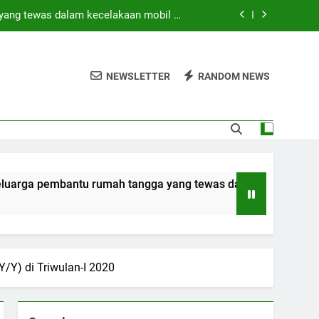
yang tewas dalam kecelakaan mobil di
Hong Kong
di tengah operasi pencarian yang masih
berlangsung
NEWSLETTER
RANDOM NEWS
 SAAT INI? (Peringkat Keamanan 2026)
ebagai bagian dari rencana persatuan
yang tewas dalam kecelakaan mobil di
Hong Kong
di tengah operasi pencarian yang masih
bantu rumah tangga yang tewas dalam kecelakaan mobil di 
berlangsung
 SAAT INI? (Peringkat Keamanan 2026)
/Y) di Triwulan-I 2020