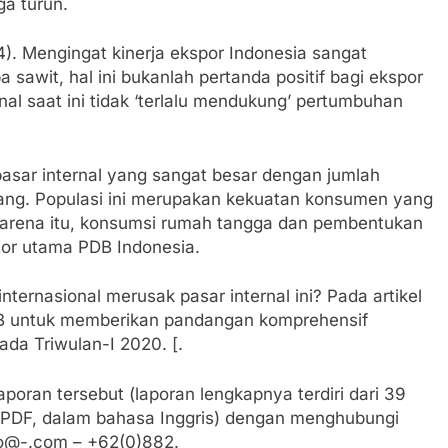
ga turun.
4). Mengingat kinerja ekspor Indonesia sangat
sawit, hal ini bukanlah pertanda positif bagi ekspor
nal saat ini tidak ‘terlalu mendukung’ pertumbuhan
sar internal yang sangat besar dengan jumlah
ang. Populasi ini merupakan kekuatan konsumen yang
 karena itu, konsumsi rumah tangga dan pembentukan
tor utama PDB Indonesia.
ternasional merusak pasar internal ini? Pada artikel
B untuk memberikan pandangan komprehensif
ada Triwulan-I 2020. [.
aporan tersebut (laporan lengkapnya terdiri dari 39
k, PDF, dalam bahasa Inggris) dengan menghubungi
fo@-.com – +62(0)882.