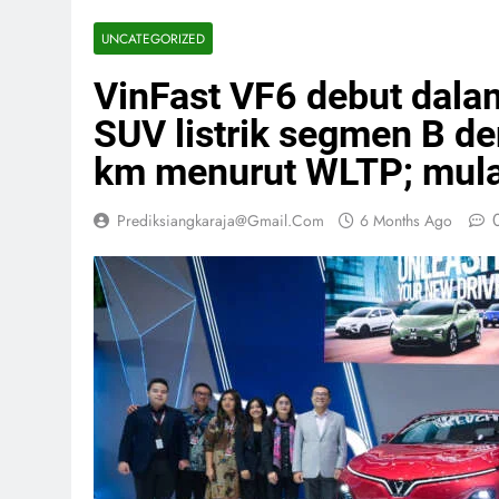
UNCATEGORIZED
VinFast VF6 debut dalam
SUV listrik segmen B d
km menurut WLTP; mula
Prediksiangkaraja@gmail.com
6 Months Ago