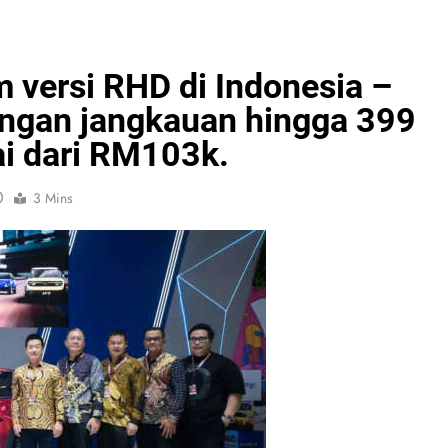
 versi RHD di Indonesia –
engan jangkauan hingga 399
i dari RM103k.
0
3 Mins