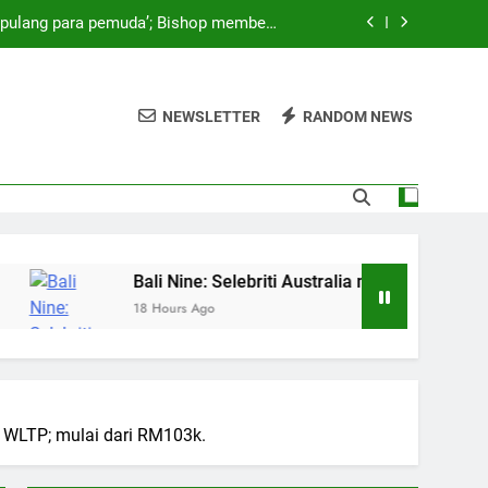
a pulang para pemuda’; Bishop membela
upaya pemerintah
‘We Wanna Party’ di Hong Kong ditunda
NEWSLETTER
RANDOM NEWS
ang saham utama Rans Entertainment?
endidikan Anaknya — dan Mengisahkan
n Menakutkan Saat Bertemu Laba-laba
a pulang para pemuda’; Bishop membela
upaya pemerintah
‘We Wanna Party’ di Hong Kong ditunda
Bali Nine: Selebriti Australia mendesak Abbott untuk
18 Hours Ago
ang saham utama Rans Entertainment?
 WLTP; mulai dari RM103k.