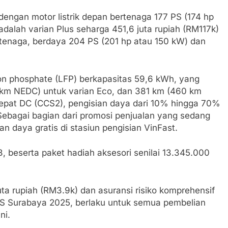
dengan motor listrik depan bertenaga 177 PS (174 hp
dalah varian Plus seharga 451,6 juta rupiah (RM117k)
rtenaga, berdaya 204 PS (201 hp atau 150 kW) dan
iron phosphate (LFP) berkapasitas 59,6 kWh, yang
km NEDC) untuk varian Eco, dan 381 km (460 km
 cepat DC (CCS2), pengisian daya dari 10% hingga 70%
Sebagai bagian dari promosi penjualan yang sedang
n daya gratis di stasiun pengisian VinFast.
, beserta paket hadiah aksesori senilai 13.345.000
juta rupiah (RM3.9k) dan asuransi risiko komprehensif
IMS Surabaya 2025, berlaku untuk semua pembelian
ni.