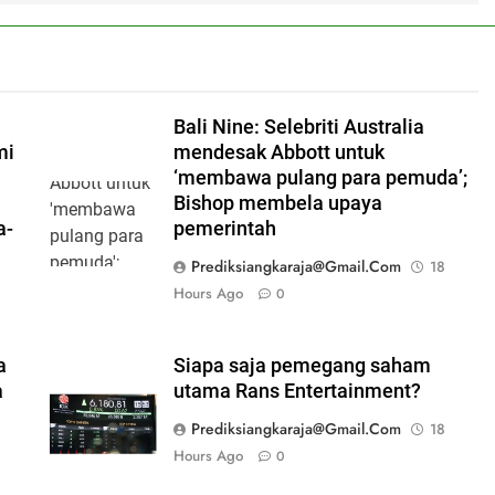
Bali Nine: Selebriti Australia
mi
mendesak Abbott untuk
‘membawa pulang para pemuda’;
Bishop membela upaya
a-
pemerintah
Prediksiangkaraja@gmail.com
18
Hours Ago
0
a
Siapa saja pemegang saham
a
utama Rans Entertainment?
Prediksiangkaraja@gmail.com
18
Hours Ago
0