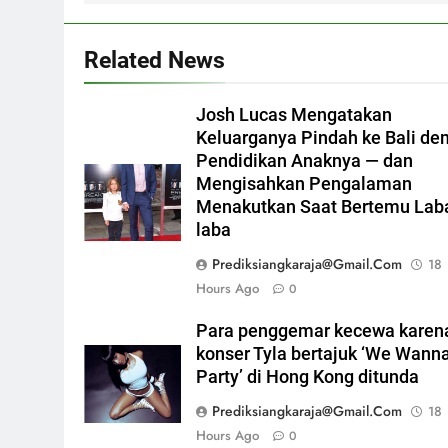
Related News
Josh Lucas Mengatakan
Keluarganya Pindah ke Bali de
Pendidikan Anaknya — dan
Mengisahkan Pengalaman
Menakutkan Saat Bertemu Lab
laba
Prediksiangkaraja@gmail.com
18
Hours Ago
0
Para penggemar kecewa karen
konser Tyla bertajuk ‘We Wann
Party’ di Hong Kong ditunda
Prediksiangkaraja@gmail.com
18
Hours Ago
0