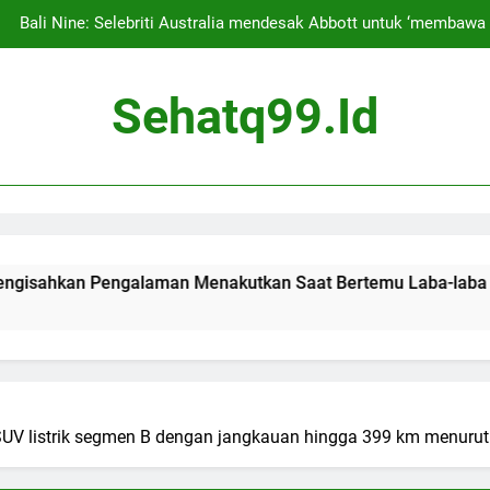
Bali Nine: Selebriti Australia mendesak Abbott untuk ‘membaw
Para penggemar kecewa karena konser Tyla bertajuk 
Sehatq99.id
Siapa saja pemeg
Josh Lucas Mengatakan Keluarganya Pindah ke Bali demi P
Pengalama
Bali Nine: Selebriti Australia mendesak Abbott untuk ‘membaw
Para penggemar kecewa karena konser Tyla bertajuk 
n Pengalaman Menakutkan Saat Bertemu Laba-laba
Siapa saja pemeg
 SUV listrik segmen B dengan jangkauan hingga 399 km menurut