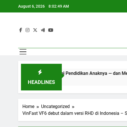
Skip
August 6, 2026
8:02:49 AM
to
content
 Pindah ke Bali demi Pendidikan Anaknya — dan Mengisahka
HEADLINES
Home
Uncategorized
VinFast VF6 debut dalam versi RHD di Indonesia –