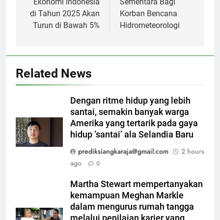
Ekonomi Indonesia
Sementara Bagi
di Tahun 2025 Akan
Korban Bencana
Turun di Bawah 5%
Hidrometeorologi
Related News
Dengan ritme hidup yang lebih
santai, semakin banyak warga
Amerika yang tertarik pada gaya
hidup ‘santai’ ala Selandia Baru
prediksiangkaraja@gmail.com
2 hours
ago
0
Martha Stewart mempertanyakan
kemampuan Meghan Markle
dalam mengurus rumah tangga
melalui penilaian karier yang