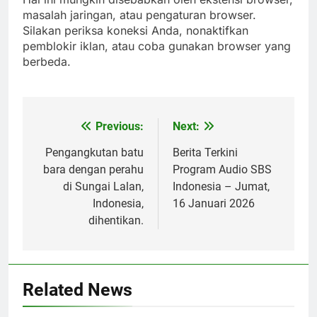
masalah jaringan, atau pengaturan browser.
Silakan periksa koneksi Anda, nonaktifkan
pemblokir iklan, atau coba gunakan browser yang
berbeda.
Previous:
Next:
Post
navigation
Pengangkutan batu
Berita Terkini
bara dengan perahu
Program Audio SBS
di Sungai Lalan,
Indonesia – Jumat,
Indonesia,
16 Januari 2026
dihentikan.
Related News