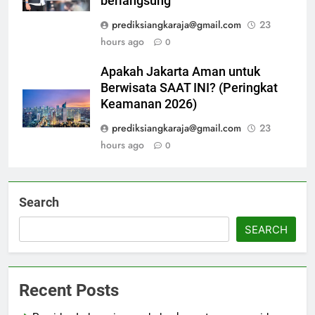
berlangsung
prediksiangkaraja@gmail.com
23
hours ago
0
Apakah Jakarta Aman untuk
Berwisata SAAT INI? (Peringkat
Keamanan 2026)
prediksiangkaraja@gmail.com
23
hours ago
0
Search
SEARCH
Recent Posts