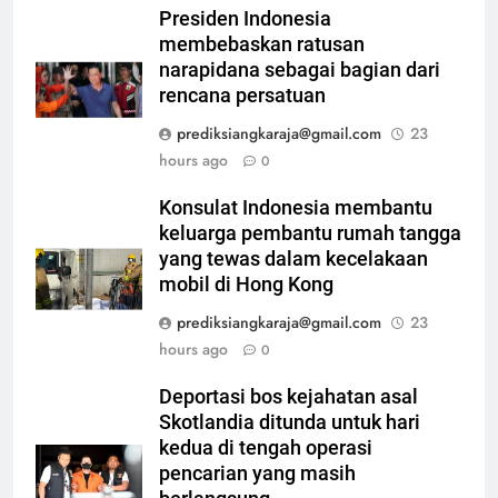
Presiden Indonesia
membebaskan ratusan
narapidana sebagai bagian dari
rencana persatuan
prediksiangkaraja@gmail.com
23
hours ago
0
Konsulat Indonesia membantu
keluarga pembantu rumah tangga
yang tewas dalam kecelakaan
mobil di Hong Kong
prediksiangkaraja@gmail.com
23
hours ago
0
Deportasi bos kejahatan asal
Skotlandia ditunda untuk hari
kedua di tengah operasi
pencarian yang masih