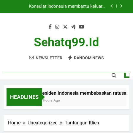
Skip
Konsulat Indonesia membantu keluarga
to
pembantu rumah tangga yang tewas dalam
kecelakaan mobil di Hong Kong
content
Deportasi bos kejahatan asal Skotlandia ditunda
untuk hari kedua di tengah operasi pencarian yang
masih berlangsung
Apakah Jakarta Aman untuk Berwisata SAAT INI?
(Peringkat Keamanan 2026)
Sehatq99.id
Presiden Indonesia membebaskan ratusan
narapidana sebagai bagian dari rencana persatuan
NEWSLETTER
RANDOM NEWS
Konsulat Indonesia membantu keluarga
pembantu rumah tangga yang tewas dalam
kecelakaan mobil di Hong Kong
Deportasi bos kejahatan asal Skotlandia ditunda
untuk hari kedua di tengah operasi pencarian yang
masih berlangsung
Apakah Jakarta Aman untuk Berwisata SAAT INI?
(Peringkat Keamanan 2026)
Presiden Indonesia membebaskan ratusan nar
HEADLINES
23 Hours Ago
Home
Uncategorized
Tantangan Klien