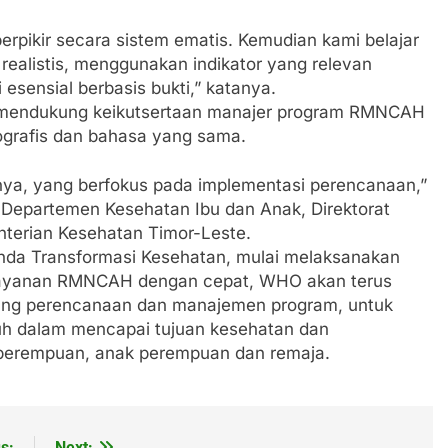
erpikir secara sistem ematis. Kemudian kami belajar
ealistis, menggunakan indikator yang relevan
 esensial berbasis bukti,” katanya.
ga mendukung keikutsertaan manajer program RMNCAH
ografis dan bahasa yang sama.
nya, yang berfokus pada implementasi perencanaan,”
a Departemen Kesehatan Ibu dan Anak, Direktorat
terian Kesehatan Timor-Leste.
enda Transformasi Kesehatan, mulai melaksanakan
 layanan RMNCAH dengan cepat, WHO akan terus
ang perencanaan dan manajemen program, untuk
uh dalam mencapai tujuan kesehatan dan
 perempuan, anak perempuan dan remaja.
s:
Next: