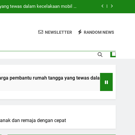
yang tewas dalam kecelakaan mobil di
Hong Kong
di tengah operasi pencarian yang masih
berlangsung
NEWSLETTER
RANDOM NEWS
 SAAT INI? (Peringkat Keamanan 2026)
ebagai bagian dari rencana persatuan
yang tewas dalam kecelakaan mobil di
Hong Kong
di tengah operasi pencarian yang masih
u rumah tangga yang tewas dalam kecelakaan mobil di Hong
berlangsung
 SAAT INI? (Peringkat Keamanan 2026)
, anak dan remaja dengan cepat