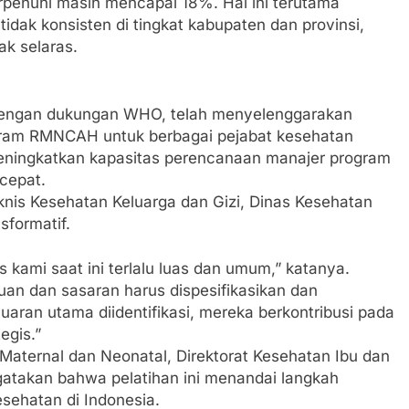
rpenuhi masih mencapai 18%. Hal ini terutama
idak konsisten di tingkat kabupaten dan provinsi,
ak selaras.
 dengan dukungan WHO, telah menyelenggarakan
ram RMNCAH untuk berbagai pejabat kesehatan
meningkatkan kapasitas perencanaan manajer program
cepat.
eknis Kesehatan Keluarga dan Gizi, Dinas Kesehatan
sformatif.
 kami saat ini terlalu luas dan umum,” katanya.
juan dan sasaran harus dispesifikasikan dan
luaran utama diidentifikasi, mereka berkontribusi pada
egis.”
Maternal dan Neonatal, Direktorat Kesehatan Ibu dan
atakan bahwa pelatihan ini menandai langkah
sehatan di Indonesia.