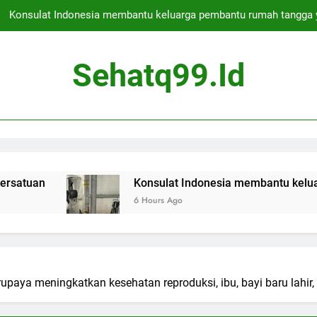
Konsulat Indonesia membantu keluarga pembantu rumah tangga 
Deportasi bos kejahatan asal Skotlandia ditunda untuk hari kedua 
Sehatq99.id
Apakah Jakarta Aman untuk Berwisata
Presiden Indonesia membebaskan ratusan narapidana s
Konsulat Indonesia membantu keluarga pembantu rumah tangga 
Deportasi bos kejahatan asal Skotlandia ditunda untuk hari kedua 
Konsulat Indonesia membantu keluarga pembant
6 Hours Ago
Apakah Jakarta Aman untuk Berwisata
upaya meningkatkan kesehatan reproduksi, ibu, bayi baru lahir