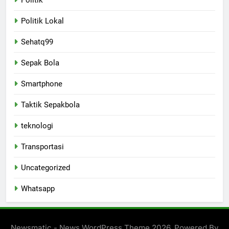
Politik Lokal
Sehatq99
Sepak Bola
Smartphone
Taktik Sepakbola
teknologi
Transportasi
Uncategorized
Whatsapp
Newsmatic - News WordPress Theme 2026. Powered By