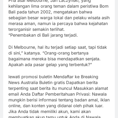
Pria asal Melbourne, Jan Laczynski, yang
kehilangan lima orang teman dalam peristiwa Bom
Bali pada tahun 2002, mengatakan bahwa
sebagian besar warga lokal dan pelaku wisata asih
merasa aman, namun ia percaya bahwa kejahatan
terorganisir semakin terlihat.
“Penembakan di Bali jarang terjadi.
Di Melbourne, hal itu terjadi setiap saat, tapi tidak
di sini,” katanya. “Orang-orang bertanya
bagaimana mereka bisa mendapatkan senjata.
Apakah ada pasar gelap yang terbentuk?”
lewati promosi buletin Mendaftar ke Breaking
News Australia Buletin gratis Dapatkan berita
terpenting saat berita itu muncul Masukkan alamat
email Anda Daftar Pemberitahuan Privasi: Nawala
mungkin berisi informasi tentang badan amal, iklan
online, dan konten yang didanai oleh pihak luar.
Jika Anda tidak memiliki akun, kami akan
membuatkan akun tamu untuk Anda di Nawala