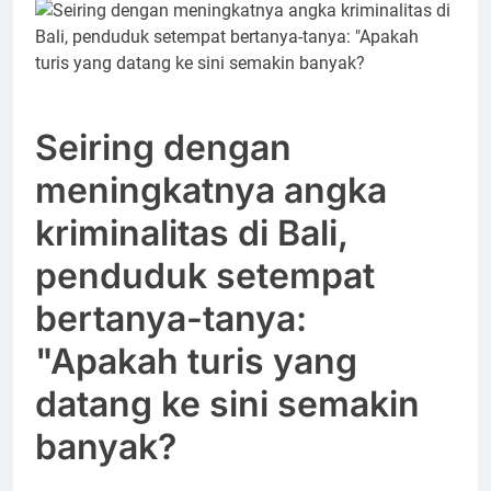
Seiring dengan
meningkatnya angka
kriminalitas di Bali,
penduduk setempat
bertanya-tanya:
"Apakah turis yang
datang ke sini semakin
banyak?