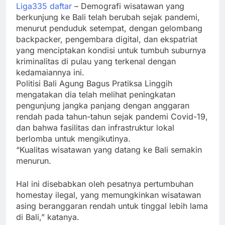
Liga335 daftar
– Demografi wisatawan yang
berkunjung ke Bali telah berubah sejak pandemi,
menurut penduduk setempat, dengan gelombang
backpacker, pengembara digital, dan ekspatriat
yang menciptakan kondisi untuk tumbuh suburnya
kriminalitas di pulau yang terkenal dengan
kedamaiannya ini.
Politisi Bali Agung Bagus Pratiksa Linggih
mengatakan dia telah melihat peningkatan
pengunjung jangka panjang dengan anggaran
rendah pada tahun-tahun sejak pandemi Covid-19,
dan bahwa fasilitas dan infrastruktur lokal
berlomba untuk mengikutinya.
“Kualitas wisatawan yang datang ke Bali semakin
menurun.
Hal ini disebabkan oleh pesatnya pertumbuhan
homestay ilegal, yang memungkinkan wisatawan
asing beranggaran rendah untuk tinggal lebih lama
di Bali,” katanya.