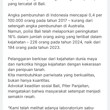
yang tercatat di Bali.
Angka pembunuhan di Indonesia mencapai 0,4 per
100.000 orang pada tahun 2017 – kurang dari
setengah angka pembunuhan di Australia.
Namun, polisi Bali telah melaporkan peningkatan
16% dalam jumlah orang asing yang terlibat dalam
kejahatan – 226 orang pada tahun 2024, naik dari
194 orang pada tahun 2023.
Pelanggaran berkisar dari kejahatan dunia maya
dan narkotika hingga kejahatan dengan kekerasan
dan penipuan tanah.
Kita membutuhkan pariwisata yang berkualitas,
bukan hanya kuantitas.
Advokat keadilan sosial Bali, Piter Panjaitan,
mengatakan bahwa masyarakat setempat menjadi
semakin resah.
“Kami telah melihat adanya laboratorium sabu-