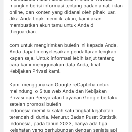
mungkin berisi informasi tentang badan amal, iklan
online, dan konten yang didanai oleh pihak luar.
Jika Anda tidak memiliki akun, kami akan
membuatkan akun tamu untuk Anda di
theguardian.
com untuk mengirimkan buletin ini kepada Anda.
Anda dapat menyelesaikan pendaftaran lengkap
kapan saja. Untuk informasi lebih lanjut tentang
cara kami menggunakan data Anda, lihat
Kebijakan Privasi kami.
Kami menggunakan Google reCaptcha untuk
melindungi o Situs web Anda dan Kebijakan
Privasi dan Persyaratan Layanan Google berlaku.
setelah promosi buletin
Indonesia memiliki salah satu tingkat kejahatan
terendah di dunia. Menurut Badan Pusat Statistik
Indonesia, pada tahun 2023, hanya ada tiga
kejahatan yang berhubungan dengan senjata api