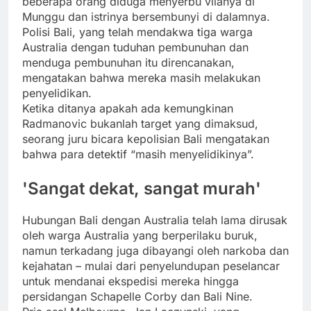
beberapa orang diduga menyerbu vilanya di
Munggu dan istrinya bersembunyi di dalamnya.
Polisi Bali, yang telah mendakwa tiga warga
Australia dengan tuduhan pembunuhan dan
menduga pembunuhan itu direncanakan,
mengatakan bahwa mereka masih melakukan
penyelidikan.
Ketika ditanya apakah ada kemungkinan
Radmanovic bukanlah target yang dimaksud,
seorang juru bicara kepolisian Bali mengatakan
bahwa para detektif “masih menyelidikinya”.
'Sangat dekat, sangat murah'
Hubungan Bali dengan Australia telah lama dirusak
oleh warga Australia yang berperilaku buruk,
namun terkadang juga dibayangi oleh narkoba dan
kejahatan – mulai dari penyelundupan peselancar
untuk mendanai ekspedisi mereka hingga
persidangan Schapelle Corby dan Bali Nine.