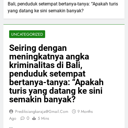
Bali, penduduk setempat bertanya-tanya: “Apakah turis
yang datang ke sini semakin banyak?
UNCATEGORIZED
Seiring dengan
meningkatnya angka
kriminalitas di Bali,
penduduk setempat
bertanya-tanya: “Apakah
turis yang datang ke sini
semakin banyak?
Prediksiangkaraja@gmail.com
9 Months
0
Ago
5 Mins