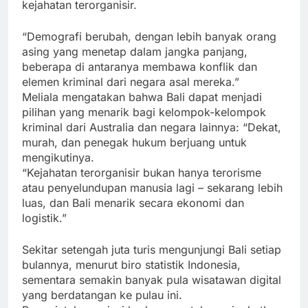
kejahatan terorganisir.
“Demografi berubah, dengan lebih banyak orang
asing yang menetap dalam jangka panjang,
beberapa di antaranya membawa konflik dan
elemen kriminal dari negara asal mereka.”
Meliala mengatakan bahwa Bali dapat menjadi
pilihan yang menarik bagi kelompok-kelompok
kriminal dari Australia dan negara lainnya: “Dekat,
murah, dan penegak hukum berjuang untuk
mengikutinya.
“Kejahatan terorganisir bukan hanya terorisme
atau penyelundupan manusia lagi – sekarang lebih
luas, dan Bali menarik secara ekonomi dan
logistik.”
Sekitar setengah juta turis mengunjungi Bali setiap
bulannya, menurut biro statistik Indonesia,
sementara semakin banyak pula wisatawan digital
yang berdatangan ke pulau ini.