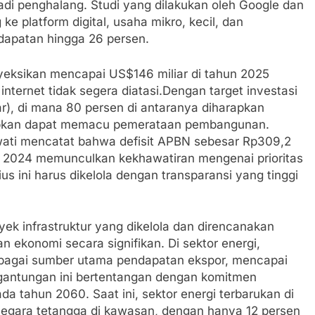
jadi penghalang. Studi yang dilakukan oleh Google dan
platform digital, usaha mikro, kecil, dan
apatan hingga 26 persen.
oyeksikan mencapai US$146 miliar di tahun 2025
 internet tidak segera diatasi.Dengan target investasi
ar), di mana 80 persen di antaranya diharapkan
harapkan dapat memacu pemerataan pembangunan.
wati mencatat bahwa defisit APBN sebesar Rp309,2
ber 2024 memunculkan kekhawatiran mengenai prioritas
s ini harus dikelola dengan transparansi yang tinggi
.
ek infrastruktur yang dikelola dan direncanakan
ekonomi secara signifikan. Di sektor energi,
ebagai sumber utama pendapatan ekspor, mencapai
gantungan ini bertentangan dengan komitmen
da tahun 2060. Saat ini, sektor energi terbarukan di
-negara tetangga di kawasan, dengan hanya 12 persen