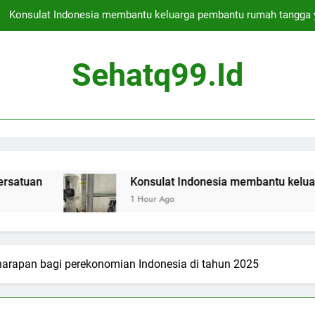
Konsulat Indonesia membantu keluarga pembantu rumah tangga 
Deportasi bos kejahatan asal Skotlandia ditunda untuk hari kedua 
Sehatq99.id
Apakah Jakarta Aman untuk Berwisata
Presiden Indonesia membebaskan ratusan narapidana s
Konsulat Indonesia membantu keluarga pembantu rumah tangga 
Deportasi bos kejahatan asal Skotlandia ditunda untuk hari kedua 
Konsulat Indonesia membantu keluarga pembantu 
1 Hour Ago
Apakah Jakarta Aman untuk Berwisata
harapan bagi perekonomian Indonesia di tahun 2025