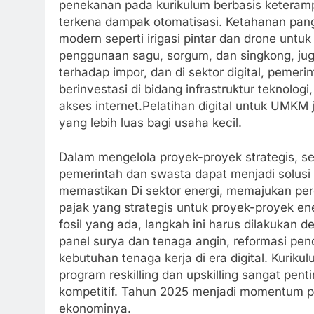
penekanan pada kurikulum berbasis keteramp
terkena dampak otomatisasi. Ketahanan pang
modern seperti irigasi pintar dan drone untuk
penggunaan sagu, sorgum, dan singkong, ju
terhadap impor, dan di sektor digital, pemeri
berinvestasi di bidang infrastruktur teknol
akses internet.Pelatihan digital untuk UMK
yang lebih luas bagi usaha kecil.
Dalam mengelola proyek-proyek strategis, se
pemerintah dan swasta dapat menjadi solusi 
memastikan Di sektor energi, memajukan perg
pajak yang strategis untuk proyek-proyek ene
fosil yang ada, langkah ini harus dilakukan d
panel surya dan tenaga angin, reformasi pen
kebutuhan tenaga kerja di era digital. Kurik
program reskilling dan upskilling sangat pen
kompetitif. Tahun 2025 menjadi momentum pe
ekonominya.