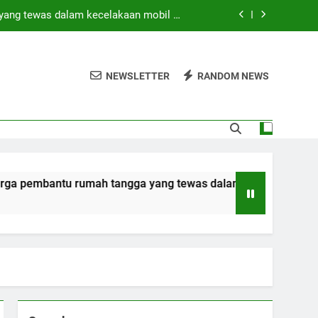
yang tewas dalam kecelakaan mobil di
Hong Kong
di tengah operasi pencarian yang masih
berlangsung
NEWSLETTER
RANDOM NEWS
 SAAT INI? (Peringkat Keamanan 2026)
ebagai bagian dari rencana persatuan
yang tewas dalam kecelakaan mobil di
Hong Kong
di tengah operasi pencarian yang masih
rumah tangga yang tewas dalam kecelakaan mobil di Hong Ko
berlangsung
 SAAT INI? (Peringkat Keamanan 2026)