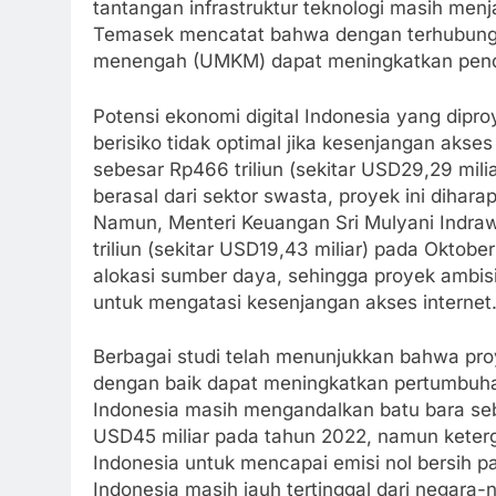
tantangan infrastruktur teknologi masih men
Temasek mencatat bahwa dengan terhubung ke 
menengah (UMKM) dapat meningkatkan pend
Potensi ekonomi digital Indonesia yang dipr
berisiko tidak optimal jika kesenjangan akses
sebesar Rp466 triliun (sekitar USD29,29 mili
berasal dari sektor swasta, proyek ini di
Namun, Menteri Keuangan Sri Mulyani Indra
triliun (sekitar USD19,43 miliar) pada Okto
alokasi sumber daya, sehingga proyek ambisiu
untuk mengatasi kesenjangan akses internet
Berbagai studi telah menunjukkan bahwa proy
dengan baik dapat meningkatkan pertumbuhan 
Indonesia masih mengandalkan batu bara s
USD45 miliar pada tahun 2022, namun keter
Indonesia untuk mencapai emisi nol bersih pa
Indonesia masih jauh tertinggal dari negara