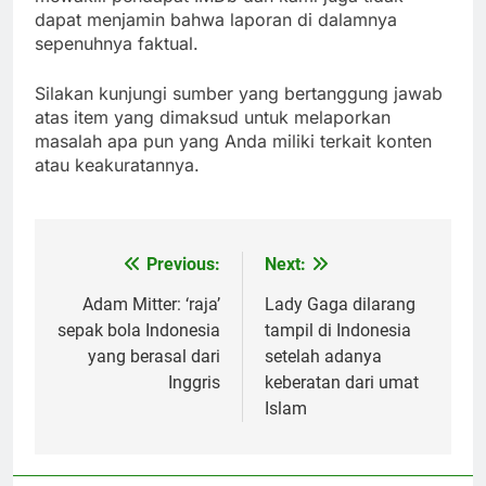
dapat menjamin bahwa laporan di dalamnya
sepenuhnya faktual.
Silakan kunjungi sumber yang bertanggung jawab
atas item yang dimaksud untuk melaporkan
masalah apa pun yang Anda miliki terkait konten
atau keakuratannya.
Previous:
Next:
Post
navigation
Adam Mitter: ‘raja’
Lady Gaga dilarang
sepak bola Indonesia
tampil di Indonesia
yang berasal dari
setelah adanya
Inggris
keberatan dari umat
Islam