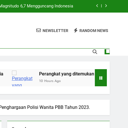
agnitudo 6,7 Mengguncang Indonesia
 sebagai sistem pemantauan bawah laut
asal Tiongkok
NEWSLETTER
RANDOM NEWS
 Indonesia — kini mereka mungkin akan
kehilangan sang bayi
3T dengan satelit baru Nusantara Lima
agnitudo 6,7 Mengguncang Indonesia
 sebagai sistem pemantauan bawah laut
Perangkat yang ditemukan di dekat Bali dan Lombok diidentif
asal Tiongkok
10 Hours Ago
 Indonesia — kini mereka mungkin akan
kehilangan sang bayi
 Penghargaan Polisi Wanita PBB Tahun 2023.