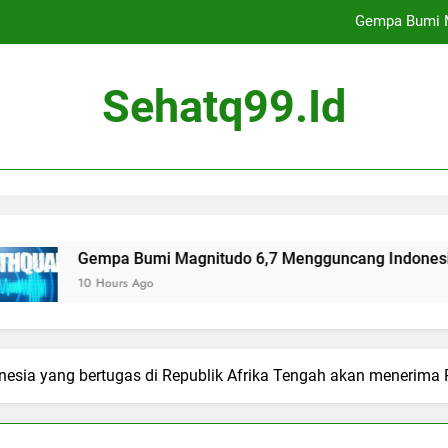
Gempa Bumi M
Perangkat yang ditemukan di dekat Bali dan Lombok diidentifikasi
Sehatq99.id
sangan orang tua asal Singapura ini mengadopsi seorang bayi dari
Indonesia meningkatkan akses internet 
Gempa Bumi M
Perangkat yang ditemukan di dekat Bali dan Lombok diidentifikasi
Bumi Magnitudo 6,7 Mengguncang Indonesia
 Ago
sangan orang tua asal Singapura ini mengadopsi seorang bayi dari
onesia yang bertugas di Republik Afrika Tengah akan menerima