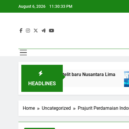
Skip
August 6, 2026
11:30:35 PM
to
content
Pa
T dengan satelit baru Nusantara Lima
Gempa 
10 Hours
Pa
HEADLINES
Home
Uncategorized
Prajurit Perdamaian Ind