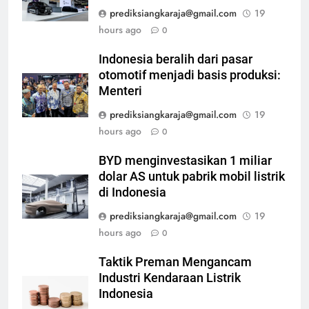
prediksiangkaraja@gmail.com
19
hours ago
0
Indonesia beralih dari pasar
otomotif menjadi basis produksi:
Menteri
prediksiangkaraja@gmail.com
19
hours ago
0
BYD menginvestasikan 1 miliar
dolar AS untuk pabrik mobil listrik
di Indonesia
prediksiangkaraja@gmail.com
19
hours ago
0
Taktik Preman Mengancam
Industri Kendaraan Listrik
Indonesia