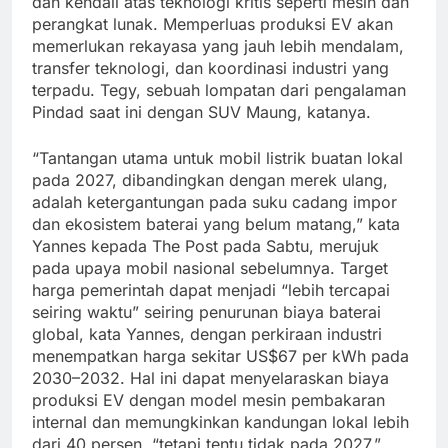
dan kendali atas teknologi kritis seperti mesin dan
perangkat lunak. Memperluas produksi EV akan
memerlukan rekayasa yang jauh lebih mendalam,
transfer teknologi, dan koordinasi industri yang
terpadu. Tegy, sebuah lompatan dari pengalaman
Pindad saat ini dengan SUV Maung, katanya.
“Tantangan utama untuk mobil listrik buatan lokal
pada 2027, dibandingkan dengan merek ulang,
adalah ketergantungan pada suku cadang impor
dan ekosistem baterai yang belum matang,” kata
Yannes kepada The Post pada Sabtu, merujuk
pada upaya mobil nasional sebelumnya. Target
harga pemerintah dapat menjadi “lebih tercapai
seiring waktu” seiring penurunan biaya baterai
global, kata Yannes, dengan perkiraan industri
menempatkan harga sekitar US$67 per kWh pada
2030–2032. Hal ini dapat menyelaraskan biaya
produksi EV dengan model mesin pembakaran
internal dan memungkinkan kandungan lokal lebih
dari 40 persen, “tetapi tentu tidak pada 2027,”