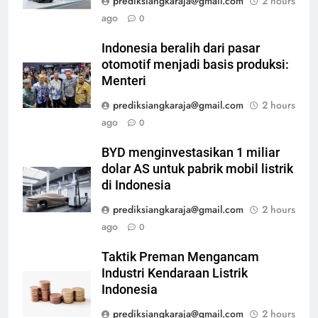
prediksiangkaraja@gmail.com
2 hours
ago
0
Indonesia beralih dari pasar
otomotif menjadi basis produksi:
Menteri
prediksiangkaraja@gmail.com
2 hours
ago
0
BYD menginvestasikan 1 miliar
dolar AS untuk pabrik mobil listrik
di Indonesia
prediksiangkaraja@gmail.com
2 hours
ago
0
Taktik Preman Mengancam
Industri Kendaraan Listrik
Indonesia
prediksiangkaraja@gmail.com
2 hours