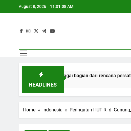
Skip
August 8, 2026
11:01:09 AM
to
content
pidana sebagai bagian dari rencana persatuan
HEADLINES
Home
Indonesia
Peringatan HUT RI di Gunung