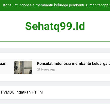
Konsulat Indonesia membantu keluarga pembantu rumah tangga 
Deportasi bos kejahatan asal Skotlandia ditunda untuk hari kedua 
Sehatq99.id
Apakah Jakarta Aman untuk Berwisata
Presiden Indonesia membebaskan ratusan narapidana s
Konsulat Indonesia membantu keluarga pembantu rumah tangga 
Deportasi bos kejahatan asal Skotlandia ditunda untuk hari kedua 
Konsulat Indonesia membantu keluarga pembantu rumah ta
21 Hours Ago
Apakah Jakarta Aman untuk Berwisata
, PVMBG Ingatkan Hal Ini