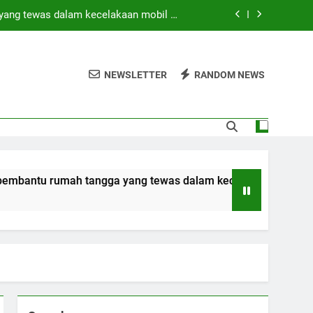
yang tewas dalam kecelakaan mobil di
Hong Kong
di tengah operasi pencarian yang masih
berlangsung
NEWSLETTER
RANDOM NEWS
 SAAT INI? (Peringkat Keamanan 2026)
ebagai bagian dari rencana persatuan
yang tewas dalam kecelakaan mobil di
Hong Kong
di tengah operasi pencarian yang masih
ngga yang tewas dalam kecelakaan mobil di Hong Kong
berlangsung
 SAAT INI? (Peringkat Keamanan 2026)