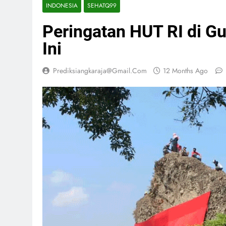
INDONESIA
SEHATQ99
Peringatan HUT RI di G
Ini
Prediksiangkaraja@gmail.com
12 Months Ago