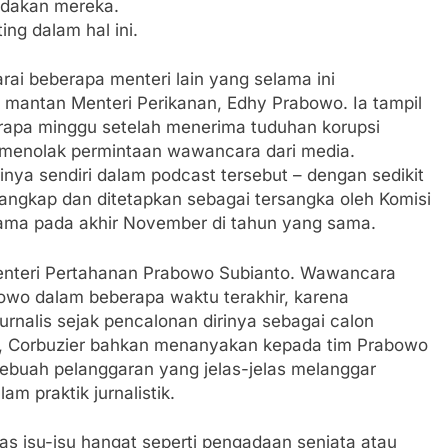
indakan mereka.
ing dalam hal ini.
i beberapa menteri lain yang selama ini
 mantan Menteri Perikanan, Edhy Prabowo. Ia tampil
erapa minggu setelah menerima tuduhan korupsi
a menolak permintaan wawancara dari media.
ya sendiri dalam podcast tersebut – dengan sedikit
ditangkap dan ditetapkan sebagai tersangka oleh Komisi
sama pada akhir November di tahun yang sama.
enteri Pertahanan Prabowo Subianto. Wawancara
owo dalam beberapa waktu terakhir, karena
nalis sejak pencalonan dirinya sebagai calon
ng, Corbuzier bahkan menanyakan kepada tim Prabowo
ebuah pelanggaran yang jelas-jelas melanggar
 praktik jurnalistik.
as isu-isu hangat seperti pengadaan senjata atau