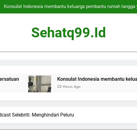
Konsulat Indonesia membantu keluarga pembantu rumah tangga 
Deportasi bos kejahatan asal Skotlandia ditunda untuk hari kedua 
Sehatq99.id
Apakah Jakarta Aman untuk Berwisata
Presiden Indonesia membebaskan ratusan narapidana s
Konsulat Indonesia membantu keluarga pembantu rumah tangga 
Deportasi bos kejahatan asal Skotlandia ditunda untuk hari kedua 
Konsulat Indonesia membantu keluarga pembantu r
22 Hours Ago
Apakah Jakarta Aman untuk Berwisata
cast Selebriti: Menghindari Peluru