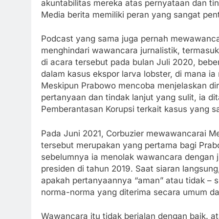
akuntabilitas mereka atas pernyataan dan t
Media berita memiliki peran yang sangat pent
Podcast yang sama juga pernah mewawancara
menghindari wawancara jurnalistik, termasuk
di acara tersebut pada bulan Juli 2020, beb
dalam kasus ekspor larva lobster, di mana i
Meskipun Prabowo mencoba menjelaskan dirin
pertanyaan dan tindak lanjut yang sulit, ia 
Pemberantasan Korupsi terkait kasus yang 
Pada Juni 2021, Corbuzier mewawancarai M
tersebut merupakan yang pertama bagi Prab
sebelumnya ia menolak wawancara dengan jur
presiden di tahun 2019. Saat siaran langsu
apakah pertanyaannya “aman” atau tidak – s
norma-norma yang diterima secara umum dalam
Wawancara itu tidak berjalan dengan baik. at