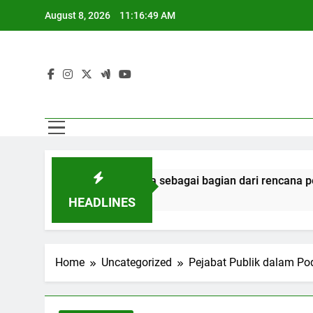
Skip
August 8, 2026
11:16:50 AM
to
content
an narapidana sebagai bagian dari rencana persatuan
HEADLINES
Home
Uncategorized
Pejabat Publik dalam Pod