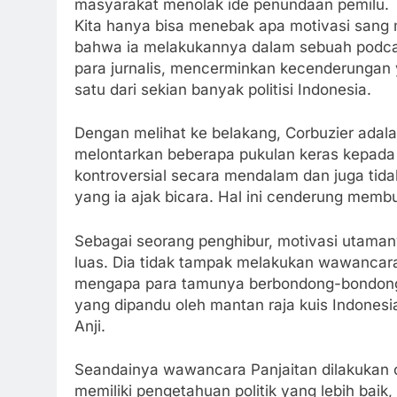
masyarakat menolak ide penundaan pemilu.
Kita hanya bisa menebak apa motivasi sang m
bahwa ia melakukannya dalam sebuah podcas
para jurnalis, mencerminkan kecenderungan y
satu dari sekian banyak politisi Indonesia.
Dengan melihat ke belakang, Corbuzier adala
melontarkan beberapa pukulan keras kepada p
kontroversial secara mendalam dan juga tid
yang ia ajak bicara. Hal ini cenderung memb
Sebagai seorang penghibur, motivasi utaman
luas. Dia tidak tampak melakukan wawancara d
mengapa para tamunya berbondong-bondong d
yang dipandu oleh mantan raja kuis Indonesi
Anji.
Seandainya wawancara Panjaitan dilakukan o
memiliki pengetahuan politik yang lebih baik