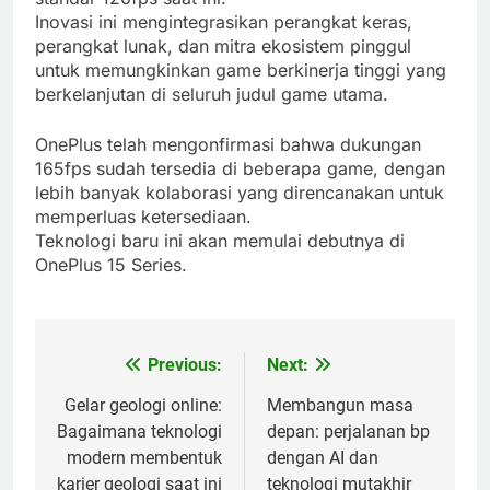
Inovasi ini mengintegrasikan perangkat keras,
perangkat lunak, dan mitra ekosistem pinggul
untuk memungkinkan game berkinerja tinggi yang
berkelanjutan di seluruh judul game utama.
OnePlus telah mengonfirmasi bahwa dukungan
165fps sudah tersedia di beberapa game, dengan
lebih banyak kolaborasi yang direncanakan untuk
memperluas ketersediaan.
Teknologi baru ini akan memulai debutnya di
OnePlus 15 Series.
Previous:
Next:
Post
navigation
Gelar geologi online:
Membangun masa
Bagaimana teknologi
depan: perjalanan bp
modern membentuk
dengan AI dan
karier geologi saat ini
teknologi mutakhir