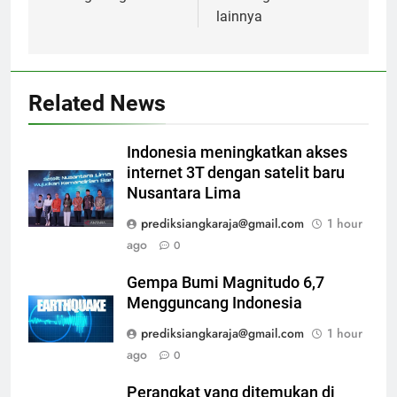
lainnya
Related News
Indonesia meningkatkan akses
internet 3T dengan satelit baru
Nusantara Lima
prediksiangkaraja@gmail.com
1 hour
ago
0
Gempa Bumi Magnitudo 6,7
Mengguncang Indonesia
prediksiangkaraja@gmail.com
1 hour
ago
0
Perangkat yang ditemukan di