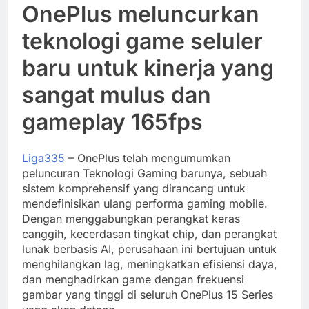
OnePlus meluncurkan
teknologi game seluler
baru untuk kinerja yang
sangat mulus dan
gameplay 165fps
Liga335
– OnePlus telah mengumumkan
peluncuran Teknologi Gaming barunya, sebuah
sistem komprehensif yang dirancang untuk
mendefinisikan ulang performa gaming mobile.
Dengan menggabungkan perangkat keras
canggih, kecerdasan tingkat chip, dan perangkat
lunak berbasis AI, perusahaan ini bertujuan untuk
menghilangkan lag, meningkatkan efisiensi daya,
dan menghadirkan game dengan frekuensi
gambar yang tinggi di seluruh OnePlus 15 Series