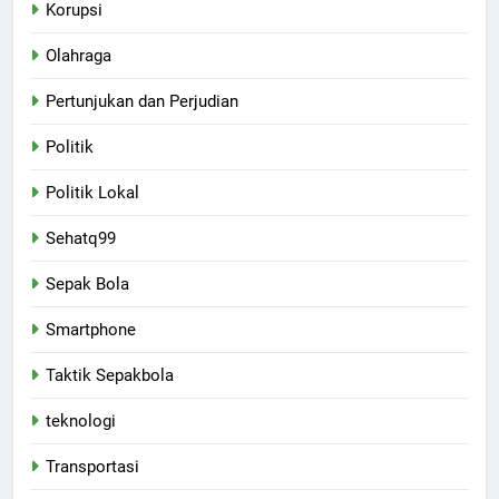
Korupsi
Olahraga
Pertunjukan dan Perjudian
Politik
Politik Lokal
Sehatq99
Sepak Bola
Smartphone
Taktik Sepakbola
teknologi
Transportasi