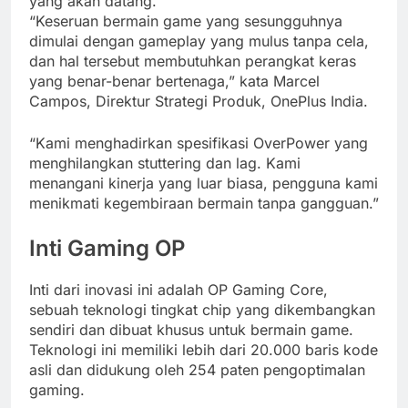
yang akan datang.
“Keseruan bermain game yang sesungguhnya
dimulai dengan gameplay yang mulus tanpa cela,
dan hal tersebut membutuhkan perangkat keras
yang benar-benar bertenaga,” kata Marcel
Campos, Direktur Strategi Produk, OnePlus India.
“Kami menghadirkan spesifikasi OverPower yang
menghilangkan stuttering dan lag. Kami
menangani kinerja yang luar biasa, pengguna kami
menikmati kegembiraan bermain tanpa gangguan.”
Inti Gaming OP
Inti dari inovasi ini adalah OP Gaming Core,
sebuah teknologi tingkat chip yang dikembangkan
sendiri dan dibuat khusus untuk bermain game.
Teknologi ini memiliki lebih dari 20.000 baris kode
asli dan didukung oleh 254 paten pengoptimalan
gaming.