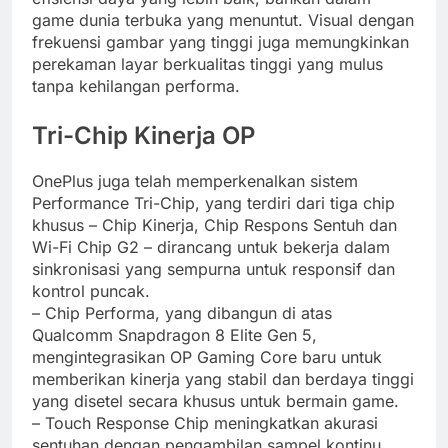
game dunia terbuka yang menuntut. Visual dengan
frekuensi gambar yang tinggi juga memungkinkan
perekaman layar berkualitas tinggi yang mulus
tanpa kehilangan performa.
Tri-Chip Kinerja OP
OnePlus juga telah memperkenalkan sistem
Performance Tri-Chip, yang terdiri dari tiga chip
khusus – Chip Kinerja, Chip Respons Sentuh dan
Wi-Fi Chip G2 – dirancang untuk bekerja dalam
sinkronisasi yang sempurna untuk responsif dan
kontrol puncak.
– Chip Performa, yang dibangun di atas
Qualcomm Snapdragon 8 Elite Gen 5,
mengintegrasikan OP Gaming Core baru untuk
memberikan kinerja yang stabil dan berdaya tinggi
yang disetel secara khusus untuk bermain game.
– Touch Response Chip meningkatkan akurasi
sentuhan dengan pengambilan sampel kontinu