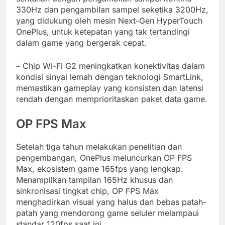
330Hz dan pengambilan sampel seketika 3200Hz,
yang didukung oleh mesin Next-Gen HyperTouch
OnePlus, untuk ketepatan yang tak tertandingi
dalam game yang bergerak cepat.
– Chip Wi-Fi G2 meningkatkan konektivitas dalam
kondisi sinyal lemah dengan teknologi SmartLink,
memastikan gameplay yang konsisten dan latensi
rendah dengan memprioritaskan paket data game.
OP FPS Max
Setelah tiga tahun melakukan penelitian dan
pengembangan, OnePlus meluncurkan OP FPS
Max, ekosistem game 165fps yang lengkap.
Menampilkan tampilan 165Hz khusus dan
sinkronisasi tingkat chip, OP FPS Max
menghadirkan visual yang halus dan bebas patah-
patah yang mendorong game seluler melampaui
standar 120fps saat ini.