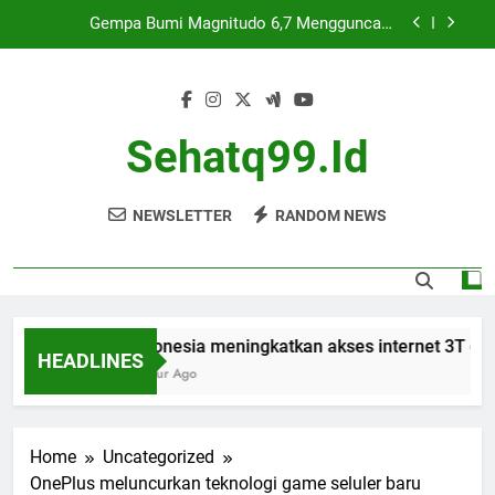
Skip
Gempa Bumi Magnitudo 6,7 Mengguncang
to
Indonesia
content
Perangkat yang ditemukan di dekat Bali dan
Lombok diidentifikasi sebagai sistem
pemantauan bawah laut asal Tiongkok
Pasangan orang tua asal Singapura ini
mengadopsi seorang bayi dari Indonesia — kini
Sehatq99.id
mereka mungkin akan kehilangan sang bayi
Indonesia meningkatkan akses internet 3T
dengan satelit baru Nusantara Lima
NEWSLETTER
RANDOM NEWS
Gempa Bumi Magnitudo 6,7 Mengguncang
Indonesia
Perangkat yang ditemukan di dekat Bali dan
Lombok diidentifikasi sebagai sistem
pemantauan bawah laut asal Tiongkok
Pasangan orang tua asal Singapura ini
mengadopsi seorang bayi dari Indonesia — kini
Indonesia meningkatkan akses internet 3T deng
mereka mungkin akan kehilangan sang bayi
HEADLINES
1 Hour Ago
Home
Uncategorized
OnePlus meluncurkan teknologi game seluler baru