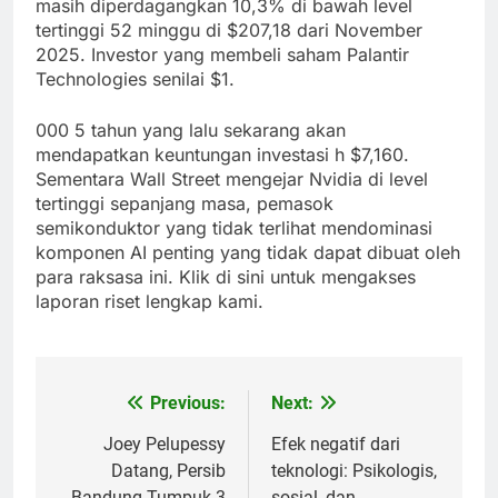
masih diperdagangkan 10,3% di bawah level
tertinggi 52 minggu di $207,18 dari November
2025. Investor yang membeli saham Palantir
Technologies senilai $1.
000 5 tahun yang lalu sekarang akan
mendapatkan keuntungan investasi h $7,160.
Sementara Wall Street mengejar Nvidia di level
tertinggi sepanjang masa, pemasok
semikonduktor yang tidak terlihat mendominasi
komponen AI penting yang tidak dapat dibuat oleh
para raksasa ini. Klik di sini untuk mengakses
laporan riset lengkap kami.
Previous:
Next:
Post
navigation
Joey Pelupessy
Efek negatif dari
Datang, Persib
teknologi: Psikologis,
Bandung Tumpuk 3
sosial, dan