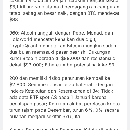
sekitar 1,4% dalam 24 jam terakhir menjadi sekitar
$3,1 triliun; Koin utama diperdagangkan campuran
tetapi sebagian besar naik, dengan BTC mendekati
$88.
960; Altcoin unggul, dengan Pepe, Monad, dan
Holoworld mencatat kenaikan dua digit;
CryptoQuant mengatakan Bitcoin mungkin sudah
dua bulan memasuki pasar bearish; Dukungan
kunci Bitcoin berada di $88.000 dan resistensi di
dekat $92.000; Ethereum berpotensi naik ke $3.
200 dan memiliki risiko penurunan kembali ke
$2.800; Sentimen pasar tetap hati-hati, dengan
Indeks Ketakutan dan Keserakahan di 34; Tidak
ada data ETF spot AS pada 1 Januari karena
penutupan pasar; Kerugian akibat peretasan kripto
turun tajam pada Desember, turun 6%. 0% secara
bulanan menjadi sekitar $76 juta.
Kinerja Pemenang dan Pemenang Kripto di antara