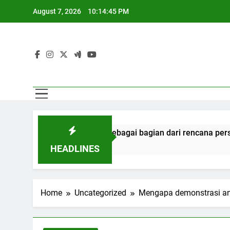
Skip
August 7, 2026
10:14:46 PM
to
content
arapidana sebagai bagian dari rencana persatuan
HEADLINES
Home
Uncategorized
Mengapa demonstrasi anti