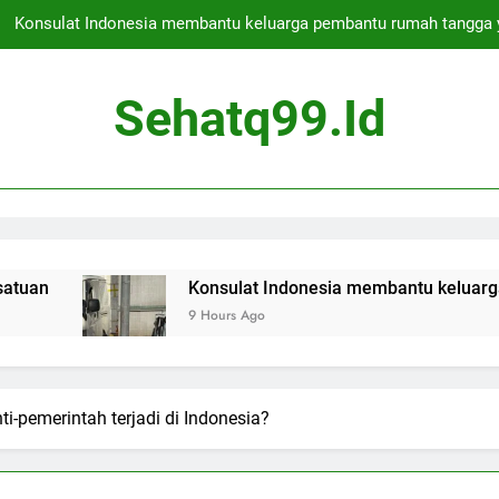
Konsulat Indonesia membantu keluarga pembantu rumah tangga 
Deportasi bos kejahatan asal Skotlandia ditunda untuk hari kedua 
Sehatq99.id
Apakah Jakarta Aman untuk Berwisata
Presiden Indonesia membebaskan ratusan narapidana s
Konsulat Indonesia membantu keluarga pembantu rumah tangga 
Deportasi bos kejahatan asal Skotlandia ditunda untuk hari kedua 
Konsulat Indonesia membantu keluarga pembantu rumah
9 Hours Ago
Apakah Jakarta Aman untuk Berwisata
-pemerintah terjadi di Indonesia?