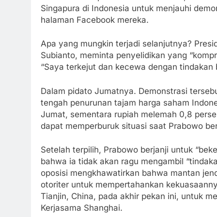
Singapura di Indonesia untuk menjauhi demon
halaman Facebook mereka.
Apa yang mungkin terjadi selanjutnya? Pres
Subianto, meminta penyelidikan yang “kompre
“Saya terkejut dan kecewa dengan tindakan 
Dalam pidato Jumatnya. Demonstrasi tersebu
tengah penurunan tajam harga saham Indones
Jumat, sementara rupiah melemah 0,8 persen
dapat memperburuk situasi saat Prabowo b
Setelah terpilih, Prabowo berjanji untuk “b
bahwa ia tidak akan ragu mengambil “tindakan
oposisi mengkhawatirkan bahwa mantan jen
otoriter untuk mempertahankan kekuasaannya
Tianjin, China, pada akhir pekan ini, untuk m
Kerjasama Shanghai.