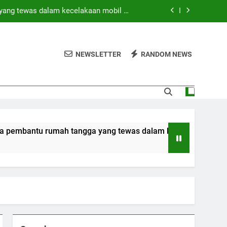
yang tewas dalam kecelakaan mobil di
Hong Kong
di tengah operasi pencarian yang masih
berlangsung
NEWSLETTER
RANDOM NEWS
 SAAT INI? (Peringkat Keamanan 2026)
ebagai bagian dari rencana persatuan
yang tewas dalam kecelakaan mobil di
Hong Kong
di tengah operasi pencarian yang masih
 tangga yang tewas dalam kecelakaan mobil di Hong Kong
berlangsung
 SAAT INI? (Peringkat Keamanan 2026)