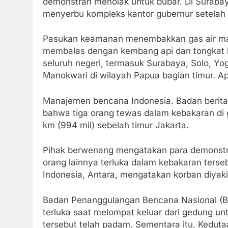
demonstran menolak untuk bubar. Di Surabay
menyerbu kompleks kantor gubernur setela
Pasukan keamanan menembakkan gas air mat
membalas dengan kembang api dan tongkat kay
seluruh negeri, termasuk Surabaya, Solo, Y
Manokwari di wilayah Papua bagian timur. Ap
Manajemen bencana Indonesia. Badan berita 
bahwa tiga orang tewas dalam kebakaran di ge
km (994 mil) sebelah timur Jakarta.
Pihak berwenang mengatakan para demonstr
orang lainnya terluka dalam kebakaran terseb
Indonesia, Antara, mengatakan korban diyaki
Badan Penanggulangan Bencana Nasional (BN
terluka saat melompat keluar dari gedung unt
tersebut telah padam. Sementara itu, Kedut