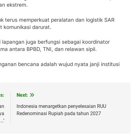
an ekstrem.
uk terus memperkuat peralatan dan logistik SAR
t komunikasi darurat.
i lapangan juga berfungsi sebagai koordinator
a antara BPBD, TNI, dan relawan sipil.
ganan bencana adalah wujud nyata janji institusi
s:
Next:
an
Indonesia menargetkan penyelesaian RUU
ya
Redenominasi Rupiah pada tahun 2027
i…’