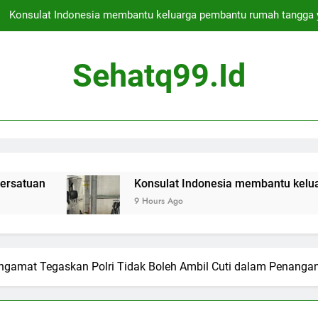
Konsulat Indonesia membantu keluarga pembantu rumah tangga 
Deportasi bos kejahatan asal Skotlandia ditunda untuk hari kedua 
Sehatq99.id
Apakah Jakarta Aman untuk Berwisata
Presiden Indonesia membebaskan ratusan narapidana s
Konsulat Indonesia membantu keluarga pembantu rumah tangga 
Deportasi bos kejahatan asal Skotlandia ditunda untuk hari kedua 
Konsulat Indonesia membantu keluarga pemban
9 Hours Ago
Apakah Jakarta Aman untuk Berwisata
gamat Tegaskan Polri Tidak Boleh Ambil Cuti dalam Penang