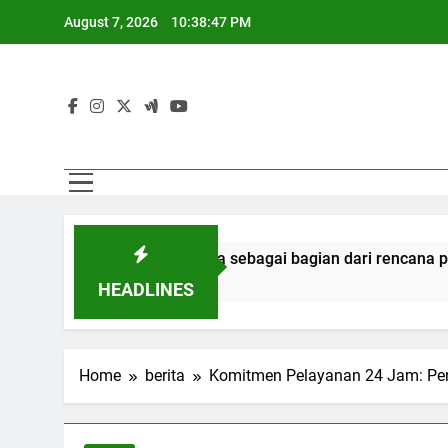
Skip
August 7, 2026
10:38:48 PM
to
content
tusan narapidana sebagai bagian dari rencana persatuan
HEADLINES
Home
berita
Komitmen Pelayanan 24 Jam: Pen