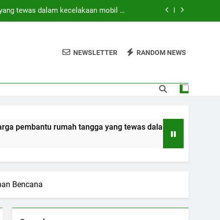
yang tewas dalam kecelakaan mobil di
Hong Kong
di tengah operasi pencarian yang masih
berlangsung
NEWSLETTER
RANDOM NEWS
 SAAT INI? (Peringkat Keamanan 2026)
ebagai bagian dari rencana persatuan
yang tewas dalam kecelakaan mobil di
Hong Kong
di tengah operasi pencarian yang masih
tu rumah tangga yang tewas dalam kecelakaan mobil di Hong
berlangsung
 SAAT INI? (Peringkat Keamanan 2026)
anan Bencana