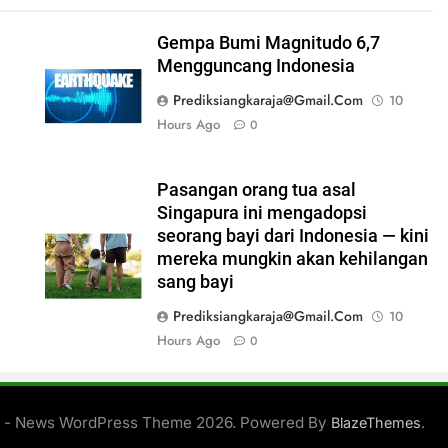
Gempa Bumi Magnitudo 6,7
Mengguncang Indonesia
Prediksiangkaraja@gmail.com
10
Hours Ago
0
Pasangan orang tua asal
Singapura ini mengadopsi
seorang bayi dari Indonesia — kini
mereka mungkin akan kehilangan
sang bayi
Prediksiangkaraja@gmail.com
10
Hours Ago
0
 - News WordPress Theme 2026. Powered By
.
BlazeThemes