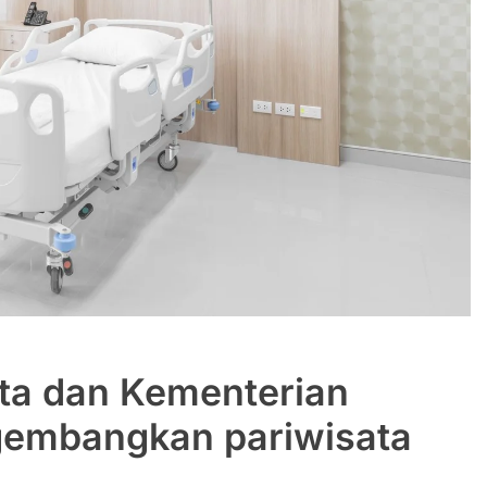
ta dan Kementerian
embangkan pariwisata