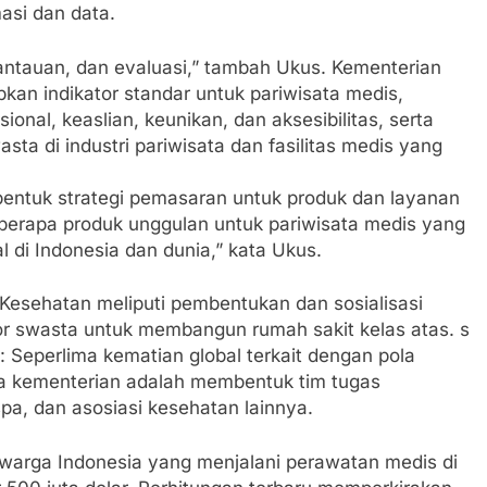
masi dan data.
mantauan, dan evaluasi,” tambah Ukus. Kementerian
an indikator standar untuk pariwisata medis,
ional, keaslian, keunikan, dan aksesibilitas, serta
a di industri pariwisata dan fasilitas medis yang
entuk strategi pemasaran untuk produk dan layanan
berapa produk unggulan untuk pariwisata medis yang
 di Indonesia dan dunia,” kata Ukus.
Kesehatan meliputi pembentukan dan sosialisasi
or swasta untuk membangun rumah sakit kelas atas. s
a: Seperlima kematian global terkait dengan pola
ua kementerian adalah membentuk tim tugas
pa, dan asosiasi kesehatan lainnya.
warga Indonesia yang menjalani perawatan medis di