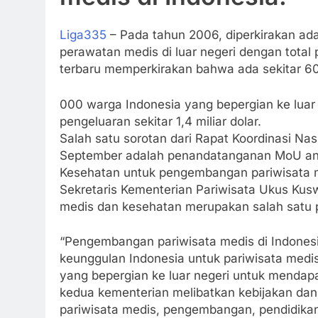
Liga335
– Pada tahun 2006, diperkirakan ad
perawatan medis di luar negeri dengan total 
terbaru memperkirakan bahwa ada sekitar 6
000 warga Indonesia yang bepergian ke luar
pengeluaran sekitar 1,4 miliar dolar.
Salah satu sorotan dari Rapat Koordinasi Nas
September adalah penandatanganan MoU ant
Kesehatan untuk pengembangan pariwisata me
Sekretaris Kementerian Pariwisata Ukus K
medis dan kesehatan merupakan salah satu 
“Pengembangan pariwisata medis di Indonesia
keunggulan Indonesia untuk pariwisata medis
yang bepergian ke luar negeri untuk mendap
kedua kementerian melibatkan kebijakan dan
pariwisata medis, pengembangan, pendidikan