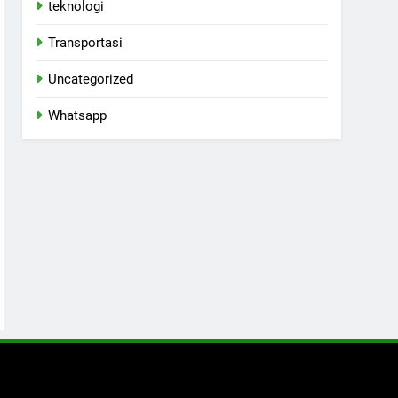
teknologi
Transportasi
Uncategorized
Whatsapp