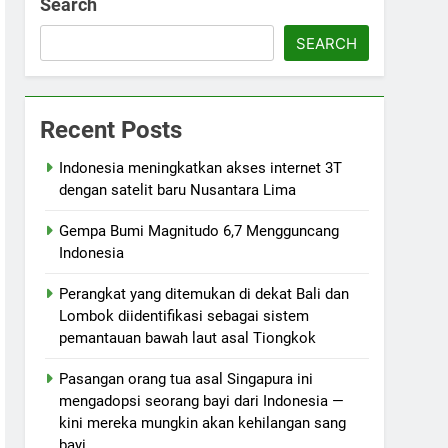
Search
SEARCH
Recent Posts
Indonesia meningkatkan akses internet 3T
dengan satelit baru Nusantara Lima
Gempa Bumi Magnitudo 6,7 Mengguncang
Indonesia
Perangkat yang ditemukan di dekat Bali dan
Lombok diidentifikasi sebagai sistem
pemantauan bawah laut asal Tiongkok
Pasangan orang tua asal Singapura ini
mengadopsi seorang bayi dari Indonesia —
kini mereka mungkin akan kehilangan sang
bayi