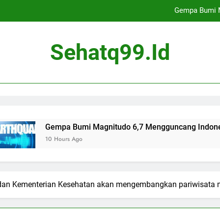
Gempa Bumi M
Perangkat yang ditemukan di dekat Bali dan Lombok diidentifikasi
Sehatq99.id
sangan orang tua asal Singapura ini mengadopsi seorang bayi dari
Indonesia meningkatkan akses internet 
Gempa Bumi M
Perangkat yang ditemukan di dekat Bali dan Lombok diidentifikasi
Gempa Bumi Magnitudo 6,7 Mengguncang Indonesia
10 Hours Ago
sangan orang tua asal Singapura ini mengadopsi seorang bayi dari
dan Kementerian Kesehatan akan mengembangkan pariwisata me