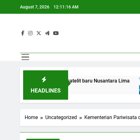
Skip
August 7, 2026
12:11:17 AM
to
content
Pa
ernet 3T dengan satelit baru Nusantara Lima
Pa
HEADLINES
Home
Uncategorized
Kementerian Pariwisata 