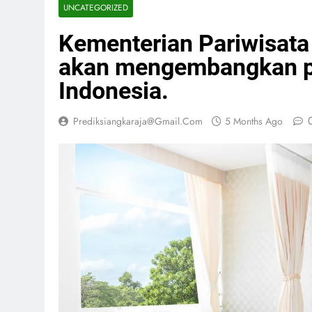
UNCATEGORIZED
Kementerian Pariwisata
akan mengembangkan pa
Indonesia.
Prediksiangkaraja@gmail.com
5 Months Ago