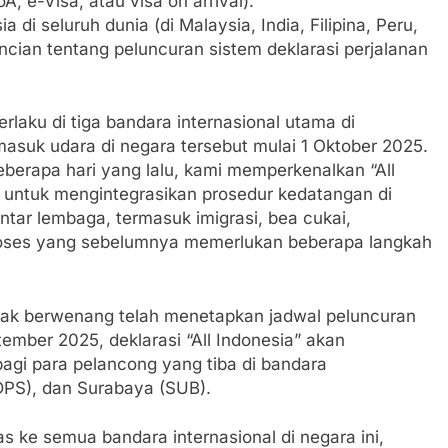
, e-Visa, atau visa on arrival).
di seluruh dunia (di Malaysia, India, Filipina, Peru,
incian tentang peluncuran sistem deklarasi perjalanan
rlaku di tiga bandara internasional utama di
masuk udara di negara tersebut mulai 1 Oktober 2025.
 Beberapa hari yang lalu, kami memperkenalkan “All
ng untuk mengintegrasikan prosedur kedatangan di
ntar lembaga, termasuk imigrasi, bea cukai,
roses yang sebelumnya memerlukan beberapa langkah
ihak berwenang telah menetapkan jadwal peluncuran
tember 2025, deklarasi “All Indonesia” akan
bagi para pelancong yang tiba di bandara
(DPS), dan Surabaya (SUB).
as ke semua bandara internasional di negara ini,