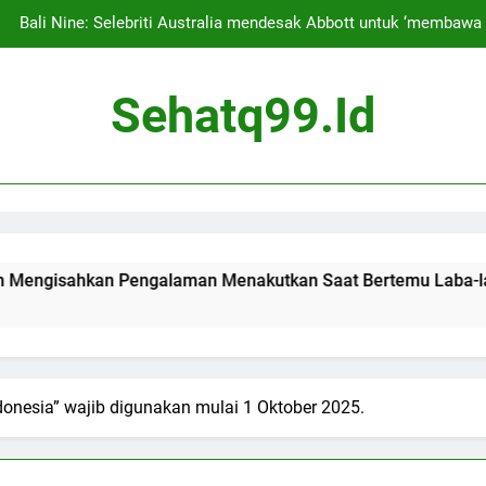
Bali Nine: Selebriti Australia mendesak Abbott untuk ‘membaw
Para penggemar kecewa karena konser Tyla bertajuk 
Sehatq99.id
Siapa saja pemeg
Josh Lucas Mengatakan Keluarganya Pindah ke Bali demi P
Pengalama
Bali Nine: Selebriti Australia mendesak Abbott untuk ‘membaw
Para penggemar kecewa karena konser Tyla bertajuk 
hkan Pengalaman Menakutkan Saat Bertemu Laba-laba
Siapa saja pemeg
donesia” wajib digunakan mulai 1 Oktober 2025.