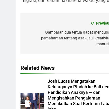
Imigrasi, dan Karantina) karena waktu yang
Previou
Post
navigation
Gambaran gua tertua dapat mengub
pemahaman tentang asal-usul kreativit
manusi
Related News
Josh Lucas Mengatakan
Keluarganya Pindah ke Bali de
Pendidikan Anaknya — dan
Mengisahkan Pengalaman
Menakutkan Saat Bertemu Lab