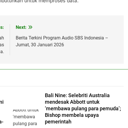
 dibutuhkan untuk memproses data.
s:
Next:
ah
Berita Terkini Program Audio SBS Indonesia –
as
Jumat, 30 Januari 2026
a.
Bali Nine: Selebriti Australia
mi
mendesak Abbott untuk
‘membawa pulang para pemuda’;
Bishop membela upaya
a-
pemerintah