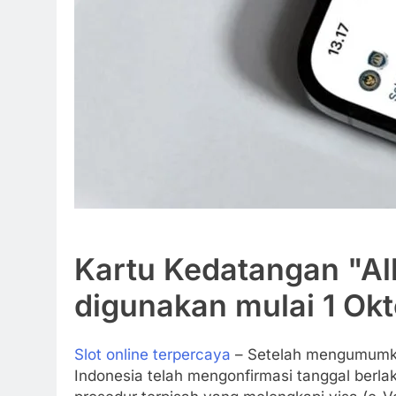
Kartu Kedatangan "All
digunakan mulai 1 Ok
Slot online terpercaya
– Setelah mengumumkan 
Indonesia telah mengonfirmasi tanggal berla