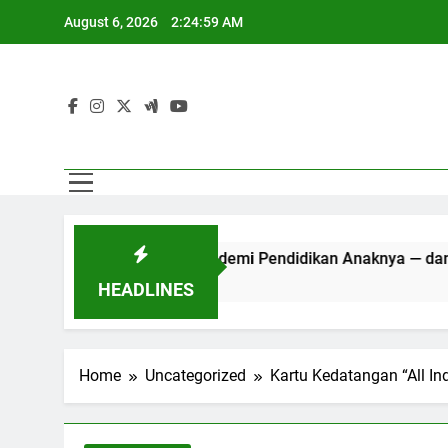
Skip
August 6, 2026
2:25:00 AM
to
content
nya Pindah ke Bali demi Pendidikan Anaknya — dan Mengisa
HEADLINES
Home
Uncategorized
Kartu Kedatangan “All In