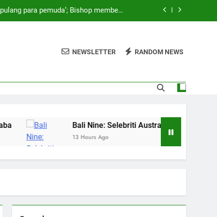
a pulang para pemuda’; Bishop membela
upaya pemerintah
‘We Wanna Party’ di Hong Kong ditunda
NEWSLETTER
RANDOM NEWS
ang saham utama Rans Entertainment?
endidikan Anaknya — dan Mengisahkan
n Menakutkan Saat Bertemu Laba-laba
a pulang para pemuda’; Bishop membela
upaya pemerintah
‘We Wanna Party’ di Hong Kong ditunda
Bali Nine: Selebriti Australia mendesak Abbott un
13 Hours Ago
ang saham utama Rans Entertainment?