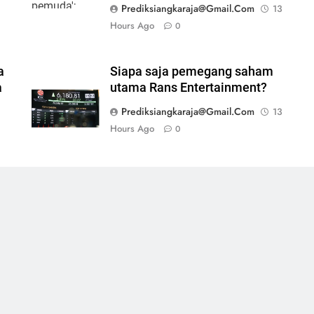
Prediksiangkaraja@gmail.com
13
Hours Ago
0
a
Siapa saja pemegang saham
a
utama Rans Entertainment?
Prediksiangkaraja@gmail.com
13
Hours Ago
0