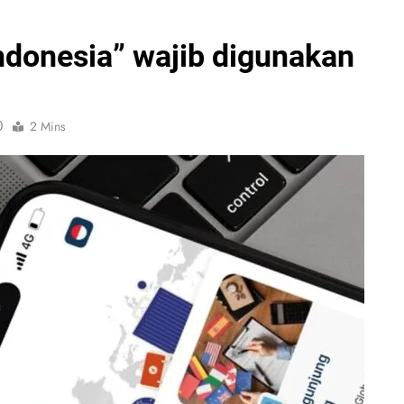
ndonesia” wajib digunakan
0
2 Mins