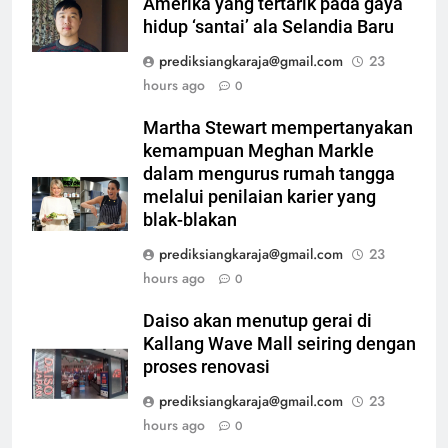
Amerika yang tertarik pada gaya
hidup ‘santai’ ala Selandia Baru
prediksiangkaraja@gmail.com
23
hours ago
0
Martha Stewart mempertanyakan
kemampuan Meghan Markle
dalam mengurus rumah tangga
melalui penilaian karier yang
blak-blakan
prediksiangkaraja@gmail.com
23
hours ago
0
Daiso akan menutup gerai di
Kallang Wave Mall seiring dengan
proses renovasi
prediksiangkaraja@gmail.com
23
hours ago
0