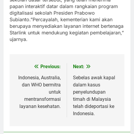
papan interaktif datar dalam rangkaian program
digitalisasi sekolah Presiden Prabowo
Subianto.”Percayalah, kementerian kami akan
berupaya menyediakan layanan internet bertenaga
Starlink untuk mendukung kegiatan pembelajaran,”
ujarnya.
Previous:
Next:
Post
navigation
Indonesia, Australia,
Sebelas awak kapal
dan WHO bermitra
dalam kasus
untuk
penyelundupan
mentransformasi
timah di Malaysia
layanan kesehatan.
telah dideportasi ke
Indonesia.