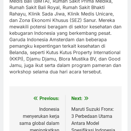
Medis Bali (BMTA), Rumah Sakit Prima Medika,
Rumah Sakit Bali Royal, Rumah Sakit Bhakti
Rahayu, Klinik Sada Jiwa, Klinik Medis Unicare,
dan Zona Ekonomi Khusus (SEZ) Sanur. Mereka
mewakili potensi beragam di sektor kesehatan dan
kebugaran Indonesia yang berkembang pesat.
Garuda Indonesia Amsterdam dan beberapa
pemangku kepentingan terkait kesehatan di
Belanda, seperti Kutus Kutus Property International
(KKPI), Djamu Djamu, Blora Mustika BV, dan Good
Jamu, juga ikut serta dalam program pameran dan
workshop selama dua hari acara tersebut.
Previous:
Next:
Post
navigation
Indonesia
Maruti Suzuki Fronx:
menyerukan kerja
3 Perbedaan Utama
sama global dalam
Antara Model
meningkatkan
Spesifikasi Indonesia