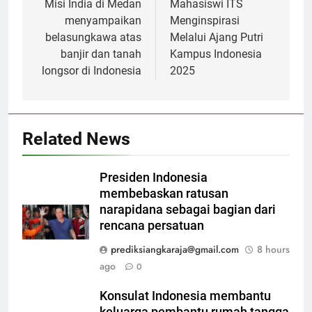
navigation
Misi India di Medan
Mahasiswi ITS
menyampaikan
Menginspirasi
belasungkawa atas
Melalui Ajang Putri
banjir dan tanah
Kampus Indonesia
longsor di Indonesia
2025
Related News
Presiden Indonesia
membebaskan ratusan
narapidana sebagai bagian dari
rencana persatuan
prediksiangkaraja@gmail.com
8 hours
ago
0
Konsulat Indonesia membantu
keluarga pembantu rumah tangga