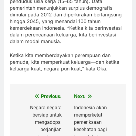
penduduk usia kerja (15–65 tahun). Data
pemerintah menunjukkan surplus demografis
dimulai pada 2012 dan diperkirakan berlangsung
hingga 2045, yang menandai 100 tahun
kemerdekaan Indonesia. “Ketika kita berinvestasi
dalam perencanaan keluarga, kita berinvestasi
dalam modal manusia.
Ketika kita memberdayakan perempuan dan
pemuda, kita memperkuat keluarga—dan ketika
keluarga kuat, negara pun kuat,” kata Oka.
Previous:
Next:
Post
navigation
Negara-negara
Indonesia akan
bersiap untuk
memperketat
mengadopsi
pemeriksaan
perjanjian
kesehatan bagi