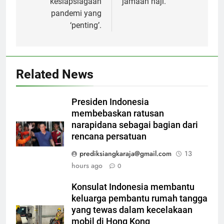
kesiapsiagaan
jamaah haji.
pandemi yang
‘penting’.
Related News
Presiden Indonesia
membebaskan ratusan
narapidana sebagai bagian dari
rencana persatuan
prediksiangkaraja@gmail.com
13
hours ago
0
Konsulat Indonesia membantu
keluarga pembantu rumah tangga
yang tewas dalam kecelakaan
mobil di Hong Kong