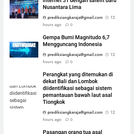
internet 3T dengan satelit baru
Nusantara Lima
prediksiangkaraja@gmail.com
12
hours ago
0
Gempa Bumi Magnitudo 6,7
Mengguncang Indonesia
prediksiangkaraja@gmail.com
12
hours ago
0
Perangkat yang ditemukan di
dekat Bali dan Lombok
diidentifikasi sebagai sistem
pemantauan bawah laut asal
Tiongkok
prediksiangkaraja@gmail.com
12
hours ago
0
Pasangan orang tua asal