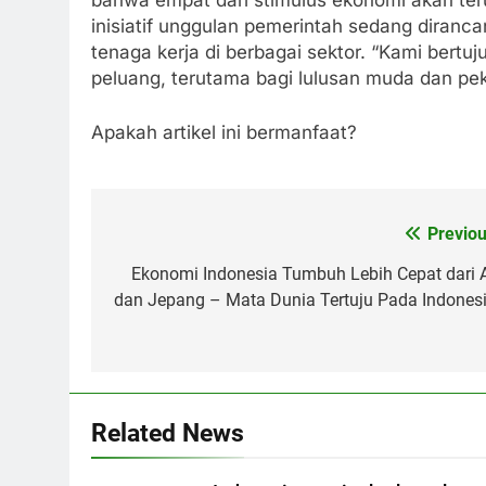
bahwa empat dari stimulus ekonomi akan ter
inisiatif unggulan pemerintah sedang diran
tenaga kerja di berbagai sektor. “Kami bertu
peluang, terutama bagi lulusan muda dan peke
Apakah artikel ini bermanfaat?
Previou
Post
navigation
Ekonomi Indonesia Tumbuh Lebih Cepat dari 
dan Jepang – Mata Dunia Tertuju Pada Indonesi
Related News