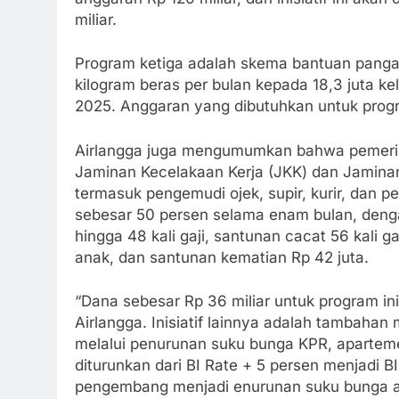
miliar.
Program ketiga adalah skema bantuan pangan
kilogram beras per bulan kepada 18,3 juta 
2025. Anggaran yang dibutuhkan untuk progra
Airlangga juga mengumumkan bahwa pemerint
Jaminan Kecelakaan Kerja (JKK) dan Jaminan
termasuk pengemudi ojek, supir, kurir, dan p
sebesar 50 persen selama enam bulan, den
hingga 48 kali gaji, santunan cacat 56 kali g
anak, dan santunan kematian Rp 42 juta.
“Dana sebesar Rp 36 miliar untuk program in
Airlangga. Inisiatif lainnya adalah tambaha
melalui penurunan suku bunga KPR, apartem
diturunkan dari BI Rate + 5 persen menjadi B
pengembang menjadi enurunan suku bunga ac