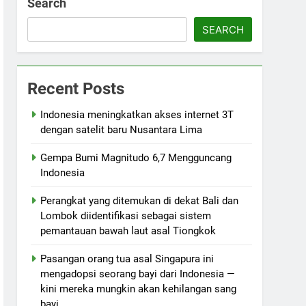
Search
SEARCH
Recent Posts
Indonesia meningkatkan akses internet 3T
dengan satelit baru Nusantara Lima
Gempa Bumi Magnitudo 6,7 Mengguncang
Indonesia
Perangkat yang ditemukan di dekat Bali dan
Lombok diidentifikasi sebagai sistem
pemantauan bawah laut asal Tiongkok
Pasangan orang tua asal Singapura ini
mengadopsi seorang bayi dari Indonesia —
kini mereka mungkin akan kehilangan sang
bayi