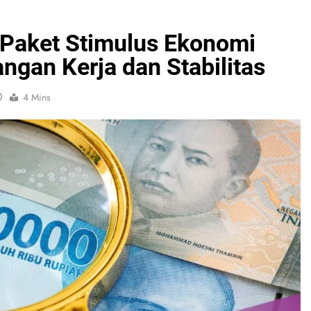
 Paket Stimulus Ekonomi
ngan Kerja dan Stabilitas
0
4 Mins