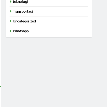
teknologi
Transportasi
Uncategorized
Whatsapp