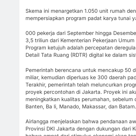
Skema ini menargetkan 1.050 unit rumah denga
mempersiapkan program padat karya tunai ya
000 pekerja dari September hingga Desember
3,5 triliun dari Kementerian Pekerjaan Umum 
Program ketujuh adalah percepatan deregula
Detail Tata Ruang (RDTR) digital ke dalam si
Pemerintah berencana untuk mencakup 50 d
miliar, kemudian diperluas ke 300 daerah pa
Terakhir, pemerintah telah meluncurkan pro
proyek percontohan di Jakarta. Proyek ini 
meningkatkan kualitas perumahan, sebelum 
Banten, Ba li, Manado, Makassar, dan Batam
Airlangga menjelaskan bahwa pendanaan awal 
Provinsi DKI Jakarta dengan dukungan dari 