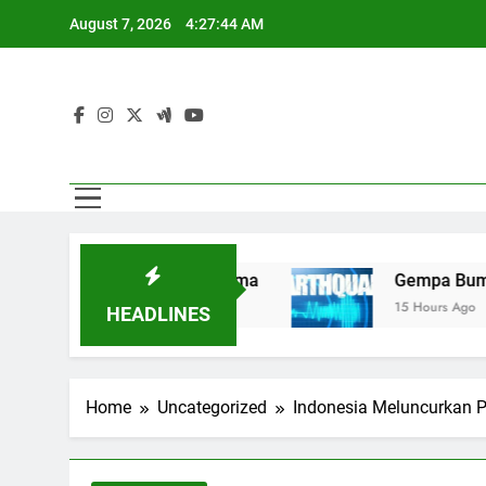
Skip
August 7, 2026
4:27:45 AM
to
content
Pa
Pa
baru Nusantara Lima
Gempa Bumi Magnitudo 6
15 Hours Ago
HEADLINES
Home
Uncategorized
Indonesia Meluncurkan P