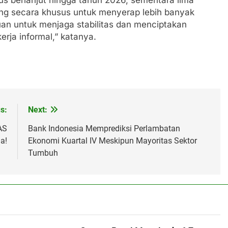
us berlanjut hingga tahun 2026, sementara lima
cang secara khusus untuk menyerap lebih banyak
juan untuk menjaga stabilitas dan menciptakan
rja informal,” katanya.
s:
Next:
AS
Bank Indonesia Memprediksi Perlambatan
a!
Ekonomi Kuartal IV Meskipun Mayoritas Sektor
Tumbuh