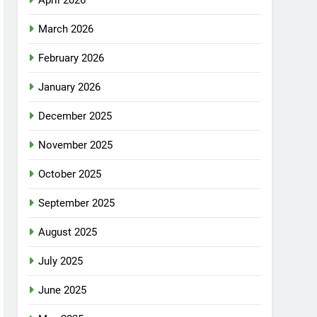
March 2026
February 2026
January 2026
December 2025
November 2025
October 2025
September 2025
August 2025
July 2025
June 2025