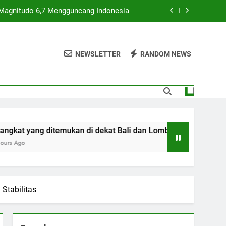
 sebagai sistem pemantauan bawah laut
asal Tiongkok
 Indonesia — kini mereka mungkin akan
kehilangan sang bayi
NEWSLETTER
RANDOM NEWS
3T dengan satelit baru Nusantara Lima
agnitudo 6,7 Mengguncang Indonesia
 sebagai sistem pemantauan bawah laut
asal Tiongkok
 Indonesia — kini mereka mungkin akan
itemukan di dekat Bali dan Lombok diidentifikasi sebagai sis
kehilangan sang bayi
Stabilitas