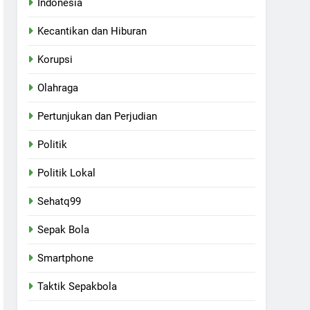
Indonesia
Kecantikan dan Hiburan
Korupsi
Olahraga
Pertunjukan dan Perjudian
Politik
Politik Lokal
Sehatq99
Sepak Bola
Smartphone
Taktik Sepakbola