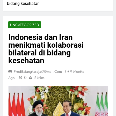
bidang kesehatan
UNCATEGORIZED
Indonesia dan Iran
menikmati kolaborasi
bilateral di bidang
kesehatan
Prediksiangkaraja@gmail.com
9 Months
0
Ago
2 Mins