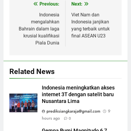
Previous:
Next:
Post
navigation
Indonesia
Viet Nam dan
mengalahkan
Indonesia janjikan
Bahrain dalam laga
yang terbaik untuk
krusial kualifikasi
final ASEAN U23
Piala Dunia
Related News
Indonesia meningkatkan akses
internet 3T dengan satelit baru
Nusantara Lima
prediksiangkaraja@gmail.com
9
hours ago
0
Gempa Bumi Magnitudo 6,7