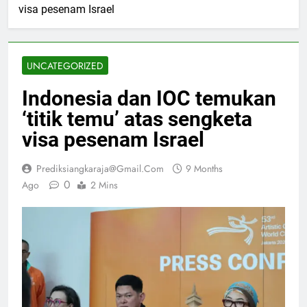
visa pesenam Israel
UNCATEGORIZED
Indonesia dan IOC temukan
‘titik temu’ atas sengketa
visa pesenam Israel
Prediksiangkaraja@gmail.com
9 Months
0
Ago
2 Mins