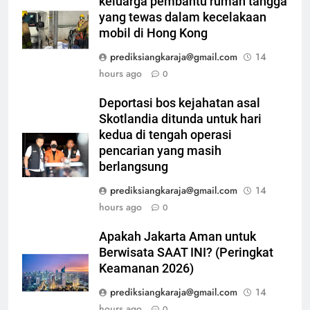
keluarga pembantu rumah tangga
yang tewas dalam kecelakaan
mobil di Hong Kong
prediksiangkaraja@gmail.com
14
hours ago
0
Deportasi bos kejahatan asal
Skotlandia ditunda untuk hari
kedua di tengah operasi
pencarian yang masih
berlangsung
prediksiangkaraja@gmail.com
14
hours ago
0
Apakah Jakarta Aman untuk
Berwisata SAAT INI? (Peringkat
Keamanan 2026)
prediksiangkaraja@gmail.com
14
hours ago
0