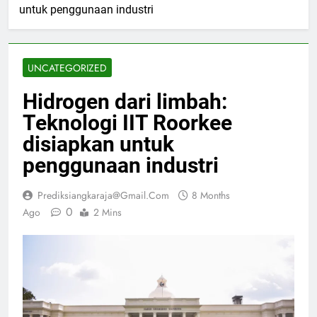
untuk penggunaan industri
UNCATEGORIZED
Hidrogen dari limbah:
Teknologi IIT Roorkee
disiapkan untuk
penggunaan industri
Prediksiangkaraja@gmail.com
8 Months
0
Ago
2 Mins