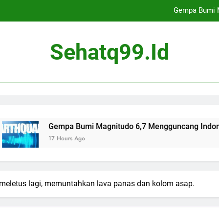
Gempa Bumi M
Perangkat yang ditemukan di dekat Bali dan Lombok diidentifikasi
Sehatq99.id
sangan orang tua asal Singapura ini mengadopsi seorang bayi dari
Indonesia meningkatkan akses internet 
Gempa Bumi M
Perangkat yang ditemukan di dekat Bali dan Lombok diidentifikasi
Gempa Bumi Magnitudo 6,7 Mengguncang Indonesia
17 Hours Ago
sangan orang tua asal Singapura ini mengadopsi seorang bayi dari
 meletus lagi, memuntahkan lava panas dan kolom asap.