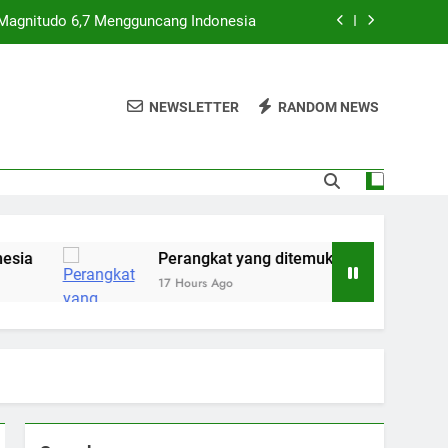
agnitudo 6,7 Mengguncang Indonesia
 sebagai sistem pemantauan bawah laut
asal Tiongkok
NEWSLETTER
RANDOM NEWS
 Indonesia — kini mereka mungkin akan
kehilangan sang bayi
3T dengan satelit baru Nusantara Lima
agnitudo 6,7 Mengguncang Indonesia
 sebagai sistem pemantauan bawah laut
Perangkat yang ditemukan di dekat Bali dan Lombok 
asal Tiongkok
17 Hours Ago
 Indonesia — kini mereka mungkin akan
kehilangan sang bayi