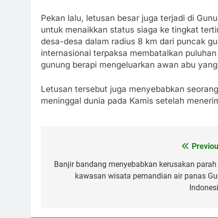
Pekan lalu, letusan besar juga terjadi di Gun
untuk menaikkan status siaga ke tingkat tert
desa-desa dalam radius 8 km dari puncak g
internasional terpaksa membatalkan puluhan
gunung berapi mengeluarkan awan abu yang m
Letusan tersebut juga menyebabkan seorang p
meninggal dunia pada Kamis setelah meneri
Previou
Post
navigation
Banjir bandang menyebabkan kerusakan parah 
kawasan wisata pemandian air panas Guc
Indonesi