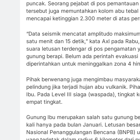
puncak. Seorang pejabat di pos pemantauan
tersebut juga memuntahkan kolom abu tebal 
mencapai ketinggian 2.300 meter di atas pe
“Data seismik mencatat amplitudo maksimum 
satu menit dan 15 detik,” kata Axl pada Rabu
suara letusan terdengar di pos pengamatan ya
gunung berapi. Belum ada perintah evakuasi 
diperintahkan untuk meninggalkan zona 4 hi
Pihak berwenang juga mengimbau masyarak
pelindung jika terjadi hujan abu vulkanik. 
Ibu. Pada Level III siaga (waspada), tingkat 
empat tingkat.
Gunung Ibu merupakan salah satu gunung berap
kali hanya pada bulan Januari. Letusan besa
Nasional Penanggulangan Bencana (BNPB) u
yang terletak dalam radius 6 kilometer dari 