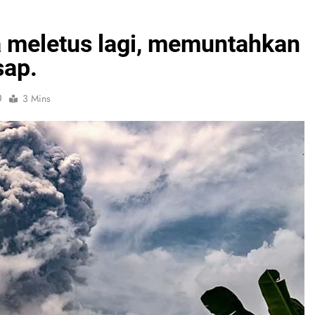
a meletus lagi, memuntahkan
sap.
0
3 Mins