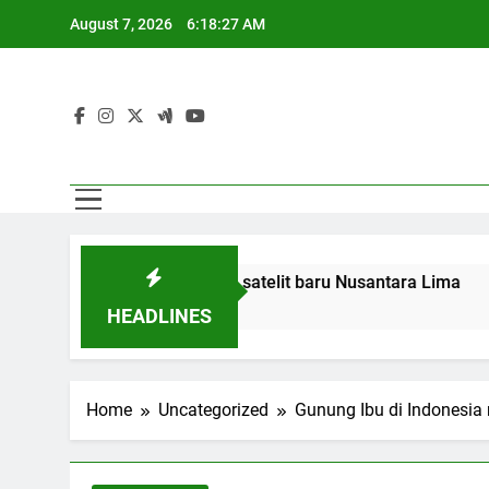
Skip
August 7, 2026
6:18:28 AM
to
content
Pa
ternet 3T dengan satelit baru Nusantara Lima
Pa
HEADLINES
Home
Uncategorized
Gunung Ibu di Indonesia