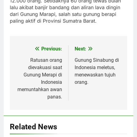
12.000 orang. Setidaknya 60 orang tewas bulan
lalu akibat banjir bandang dan aliran lava dingin
dari Gunung Marapi, salah satu gunung berapi
paling aktif di Provinsi Sumatra Barat.
Previous:
Next:
Post
navigation
Ratusan orang
Gunung Sinabung di
dievakuasi saat
Indonesia meletus,
Gunung Merapi di
menewaskan tujuh
Indonesia
orang.
memuntahkan awan
panas.
Related News