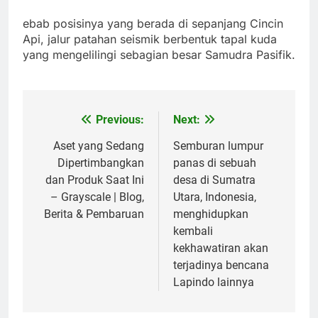
ebab posisinya yang berada di sepanjang Cincin
Api, jalur patahan seismik berbentuk tapal kuda
yang mengelilingi sebagian besar Samudra Pasifik.
Previous:
Next:
Post
navigation
Aset yang Sedang
Semburan lumpur
Dipertimbangkan
panas di sebuah
dan Produk Saat Ini
desa di Sumatra
– Grayscale | Blog,
Utara, Indonesia,
Berita & Pembaruan
menghidupkan
kembali
kekhawatiran akan
terjadinya bencana
Lapindo lainnya