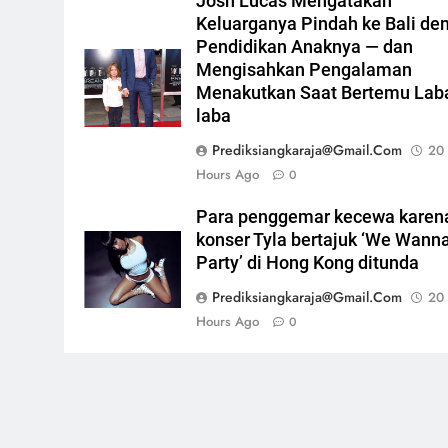
Josh Lucas Mengatakan
Keluarganya Pindah ke Bali de
Pendidikan Anaknya — dan
Mengisahkan Pengalaman
Menakutkan Saat Bertemu Lab
laba
Prediksiangkaraja@gmail.com
20
Hours Ago
0
Para penggemar kecewa karen
konser Tyla bertajuk ‘We Wann
Party’ di Hong Kong ditunda
Prediksiangkaraja@gmail.com
20
Hours Ago
0