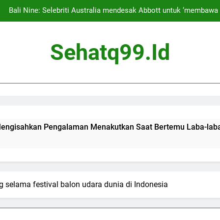
Bali Nine: Selebriti Australia mendesak Abbott untuk ‘membaw
Para penggemar kecewa karena konser Tyla bertajuk 
Sehatq99.id
Siapa saja pemeg
Josh Lucas Mengatakan Keluarganya Pindah ke Bali demi P
Pengalama
Bali Nine: Selebriti Australia mendesak Abbott untuk ‘membaw
Para penggemar kecewa karena konser Tyla bertajuk 
n Pengalaman Menakutkan Saat Bertemu Laba-laba
Siapa saja pemeg
 selama festival balon udara dunia di Indonesia