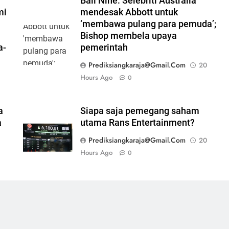
Bali Nine: Selebriti Australia
mi
mendesak Abbott untuk
‘membawa pulang para pemuda’;
Bishop membela upaya
a-
pemerintah
Prediksiangkaraja@gmail.com
20
Hours Ago
0
a
Siapa saja pemegang saham
a
utama Rans Entertainment?
Prediksiangkaraja@gmail.com
20
Hours Ago
0