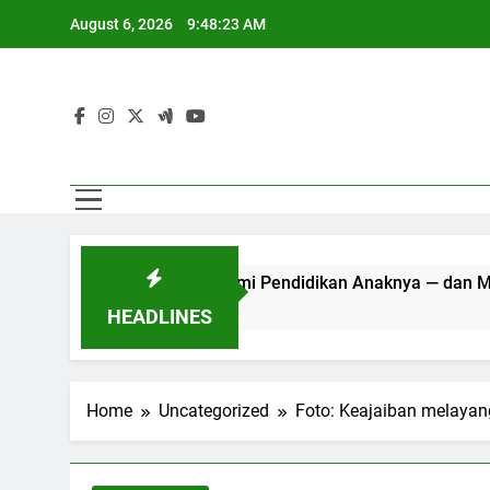
Skip
August 6, 2026
9:48:23 AM
to
content
 Pindah ke Bali demi Pendidikan Anaknya — dan Mengisahka
HEADLINES
Home
Uncategorized
Foto: Keajaiban melayang