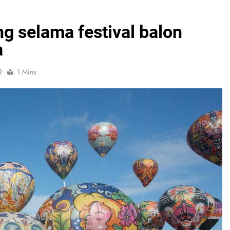
g selama festival balon
a
0
1 Mins