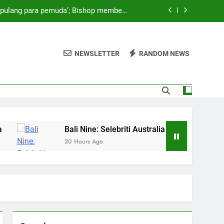
a pulang para pemuda’; Bishop membela
upaya pemerintah
‘We Wanna Party’ di Hong Kong ditunda
NEWSLETTER
RANDOM NEWS
ang saham utama Rans Entertainment?
endidikan Anaknya — dan Mengisahkan
n Menakutkan Saat Bertemu Laba-laba
a pulang para pemuda’; Bishop membela
upaya pemerintah
‘We Wanna Party’ di Hong Kong ditunda
Bali Nine: Selebriti Australia mendesak Abbott untuk
20 Hours Ago
ang saham utama Rans Entertainment?