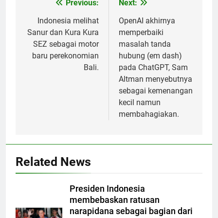
Previous:
Next:
Post
navigation
Indonesia melihat
OpenAI akhirnya
Sanur dan Kura Kura
memperbaiki
SEZ sebagai motor
masalah tanda
baru perekonomian
hubung (em dash)
Bali.
pada ChatGPT, Sam
Altman menyebutnya
sebagai kemenangan
kecil namun
membahagiakan.
Related News
Presiden Indonesia
membebaskan ratusan
narapidana sebagai bagian dari