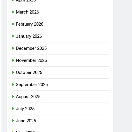
March 2026
February 2026
January 2026
December 2025
November 2025
October 2025
September 2025
August 2025
July 2025
June 2025