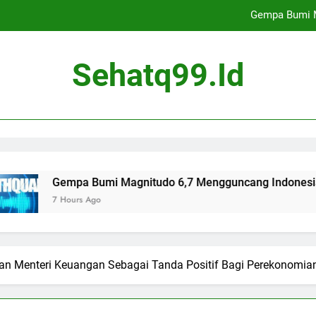
Gempa Bumi M
Perangkat yang ditemukan di dekat Bali dan Lombok diidentifikasi
Sehatq99.id
sangan orang tua asal Singapura ini mengadopsi seorang bayi dari
Indonesia meningkatkan akses internet 
Gempa Bumi M
Perangkat yang ditemukan di dekat Bali dan Lombok diidentifikasi
Gempa Bumi Magnitudo 6,7 Mengguncang Indonesia
7 Hours Ago
sangan orang tua asal Singapura ini mengadopsi seorang bayi dari
an Menteri Keuangan Sebagai Tanda Positif Bagi Perekonomia