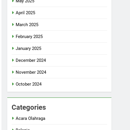
May 2025
April 2025
March 2025
February 2025
January 2025
December 2024
November 2024
October 2024
Categories
Acara Olahraga