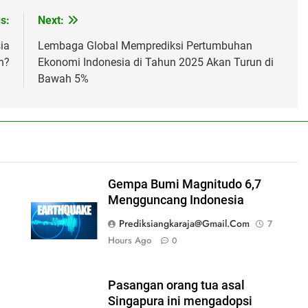
s:
Next:
ia
Lembaga Global Memprediksi Pertumbuhan
h?
Ekonomi Indonesia di Tahun 2025 Akan Turun di
Bawah 5%
Gempa Bumi Magnitudo 6,7
Mengguncang Indonesia
Prediksiangkaraja@gmail.com
7
Hours Ago
0
Pasangan orang tua asal
Singapura ini mengadopsi