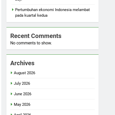
Pertumbuhan ekonomi Indonesia melambat
pada kuartal kedua
Recent Comments
No comments to show.
Archives
August 2026
July 2026
June 2026
May 2026
April 2026