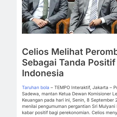
Celios Melihat Perom
Sebagai Tanda Positi
Indonesia
Taruhan bola
– TEMPO Interaktif, Jakarta – 
Sadewa, mantan Ketua Dewan Komisioner Le
Keuangan pada hari ini, Senin, 8 September 
menilai pengumuman pergantian Sri Mulyani
kabar positif bagi perekonomian. Celios men