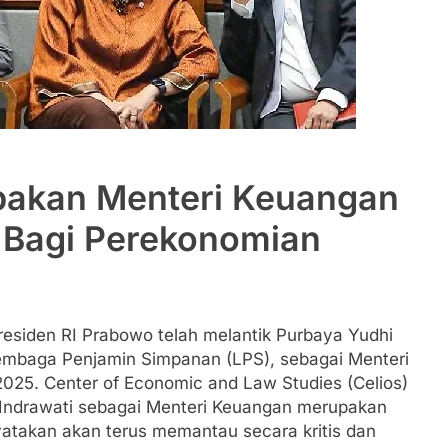
bakan Menteri Keuangan
f Bagi Perekonomian
Presiden RI Prabowo telah melantik Purbaya Yudhi
mbaga Penjamin Simpanan (LPS), sebagai Menteri
2025. Center of Economic and Law Studies (Celios)
 Indrawati sebagai Menteri Keuangan merupakan
yatakan akan terus memantau secara kritis dan