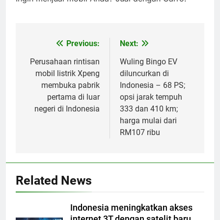
Previous:
Next:
Post
navigation
Perusahaan rintisan
Wuling Bingo EV
mobil listrik Xpeng
diluncurkan di
membuka pabrik
Indonesia – 68 PS;
pertama di luar
opsi jarak tempuh
negeri di Indonesia
333 dan 410 km;
harga mulai dari
RM107 ribu
Related News
Indonesia meningkatkan akses
internet 3T dengan satelit baru