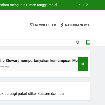
alam mengurus rumah tangga melalui
penilaian karier yang blak-blakan
e Mall seiring dengan proses renovasi
NEWSLETTER
RANDOM NEWS
n menurunnya jumlah pengunjung situs
webnya
yang tertarik pada gaya hidup ‘santai’
ala Selandia Baru
alam mengurus rumah tangga melalui
penilaian karier yang blak-blakan
e Mall seiring dengan proses renovasi
mempertanyakan kemampuan Meghan Markle dalam mengurus ru
n menurunnya jumlah pengunjung situs
webnya
 berbagi paket stiker kustom dan resmi.