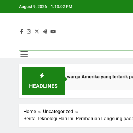
Skip
August 9, 2026
1:13:03 PM
to
content
D
i, semakin banyak warga Amerika yang tertarik pada gaya hidup
HEADLINES
Home
Uncategorized
Berita Teknologi Hari Ini: Pembaruan Langsung pa