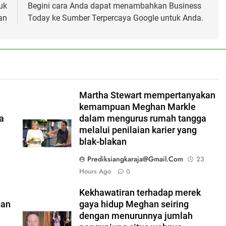
uk
Begini cara Anda dapat menambahkan Business
an
Today ke Sumber Terpercaya Google untuk Anda.
Martha Stewart mempertanyakan
kemampuan Meghan Markle
a
dalam mengurus rumah tangga
melalui penilaian karier yang
blak-blakan
Prediksiangkaraja@gmail.com
23
Hours Ago
0
Kekhawatiran terhadap merek
gan
gaya hidup Meghan seiring
dengan menurunnya jumlah