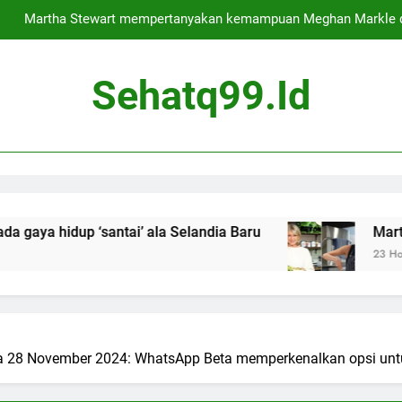
Martha Stewart mempertanyakan kemampuan Meghan Markle d
Daiso akan menutup gerai di Kallang Wav
Sehatq99.id
Kekhawatiran terhadap merek gaya hidup Meghan seiring denga
engan ritme hidup yang lebih santai, semakin banyak warga Amerika 
Martha Stewart mempertanyakan kemampuan Meghan Markle d
Daiso akan menutup gerai di Kallang Wav
 ‘santai’ ala Selandia Baru
Martha Stewart 
23 Hours Ago
Kekhawatiran terhadap merek gaya hidup Meghan seiring denga
da 28 November 2024: WhatsApp Beta memperkenalkan opsi untuk