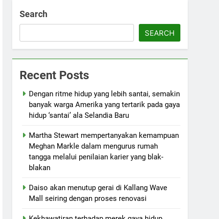
Search
SEARCH
Recent Posts
Dengan ritme hidup yang lebih santai, semakin
banyak warga Amerika yang tertarik pada gaya
hidup ‘santai’ ala Selandia Baru
Martha Stewart mempertanyakan kemampuan
Meghan Markle dalam mengurus rumah
tangga melalui penilaian karier yang blak-
blakan
Daiso akan menutup gerai di Kallang Wave
Mall seiring dengan proses renovasi
Kekhawatiran terhadap merek gaya hidup