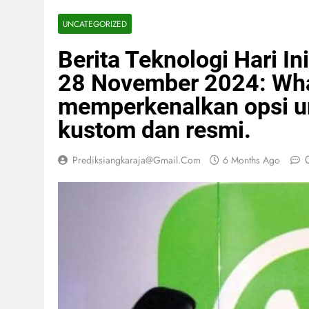
UNCATEGORIZED
Berita Teknologi Hari 
28 November 2024: Wh
memperkenalkan opsi un
kustom dan resmi.
Prediksiangkaraja@gmail.com
6 Months Ago