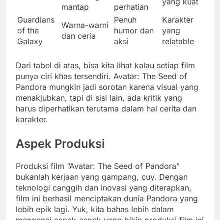
yang kuat
mantap
perhatian
Guardians
Penuh
Karakter
Warna-warni
of the
humor dan
yang
dan ceria
Galaxy
aksi
relatable
Dari tabel di atas, bisa kita lihat kalau setiap film
punya ciri khas tersendiri. Avatar: The Seed of
Pandora mungkin jadi sorotan karena visual yang
menakjubkan, tapi di sisi lain, ada kritik yang
harus diperhatikan terutama dalam hal cerita dan
karakter.
Aspek Produksi
Produksi film “Avatar: The Seed of Pandora”
bukanlah kerjaan yang gampang, cuy. Dengan
teknologi canggih dan inovasi yang diterapkan,
film ini berhasil menciptakan dunia Pandora yang
lebih epik lagi. Yuk, kita bahas lebih dalam
mengenai aspek-aspek yang bikin produksi film ini