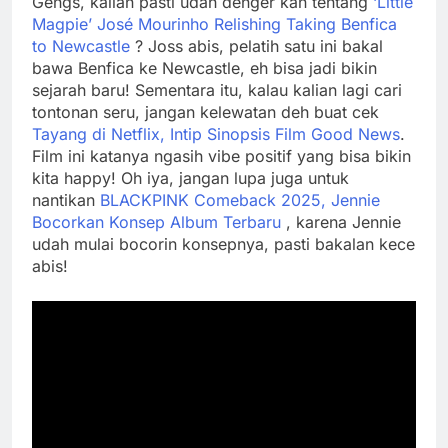
Gengs, kalian pasti udah denger kan tentang
‘Little
Magpie’ José Mourinho Relishing Taking Benfica
to Newcastle
? Joss abis, pelatih satu ini bakal
bawa Benfica ke Newcastle, eh bisa jadi bikin
sejarah baru! Sementara itu, kalau kalian lagi cari
tontonan seru, jangan kelewatan deh buat cek
Tayang di Netflix, Intip Sinopsis Film Good News
.
Film ini katanya ngasih vibe positif yang bisa bikin
kita happy! Oh iya, jangan lupa juga untuk
nantikan
BLACKPINK Comeback 2025, Jennie
Bocorkan Konsep Album Terbaru
, karena Jennie
udah mulai bocorin konsepnya, pasti bakalan kece
abis!