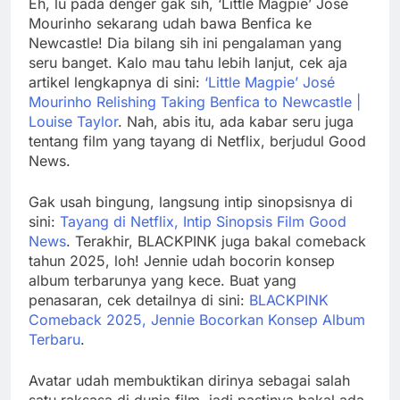
Eh, lu pada denger gak sih, ‘Little Magpie’ José
Mourinho sekarang udah bawa Benfica ke
Newcastle! Dia bilang sih ini pengalaman yang
seru banget. Kalo mau tahu lebih lanjut, cek aja
artikel lengkapnya di sini:
‘Little Magpie’ José
Mourinho Relishing Taking Benfica to Newcastle |
Louise Taylor
. Nah, abis itu, ada kabar seru juga
tentang film yang tayang di Netflix, berjudul Good
News.
Gak usah bingung, langsung intip sinopsisnya di
sini:
Tayang di Netflix, Intip Sinopsis Film Good
News
. Terakhir, BLACKPINK juga bakal comeback
tahun 2025, loh! Jennie udah bocorin konsep
album terbarunya yang kece. Buat yang
penasaran, cek detailnya di sini:
BLACKPINK
Comeback 2025, Jennie Bocorkan Konsep Album
Terbaru
.
Avatar udah membuktikan dirinya sebagai salah
satu raksasa di dunia film, jadi pastinya bakal ada