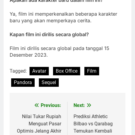
Apakah ada karakter baru dalam film ini?
Ya, film ini memperkenalkan beberapa karakter
baru yang akan memperkaya cerita.
Kapan film ini dirilis secara global?
Film ini dirilis secara global pada tanggal 15
Desember 2023.
Tagged:
Avatar
Box Office
Film
Pandora
Sequel
Previous:
Next:
Post
navigation
Nilai Tukar Rupiah
Prediksi Athletic
Menguat Pasar
Bilbao vs Qarabag
Optimis Jelang Akhir
Temukan Kembali