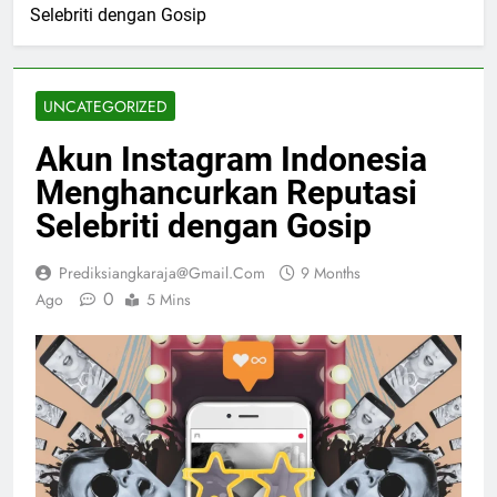
Selebriti dengan Gosip
UNCATEGORIZED
Akun Instagram Indonesia
Menghancurkan Reputasi
Selebriti dengan Gosip
Prediksiangkaraja@gmail.com
9 Months
0
Ago
5 Mins