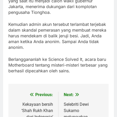
yang saat itu menjadi calon wakil gubernur
Jakarta, menerima dukungan dari komplotan
pengusaha Tionghoa.
Kemudian admin akun tersebut terlambat terjebak
dalam skandal pemerasan yang membuat mereka
harus mendekam di balik jeruji besi. Jadi, Anda
aman ketika Anda anonim. Sampai Anda tidak
anonim.
Berlanggananlah ke Science Solved It, acara baru
Motherboard tentang misteri-misteri terbesar yang
berhasil dipecahkan oleh sains.
Previous:
Next:
Post
navigation
Kekayaan bersih
Selebriti Dewi
‘Shah Rukh Khan
Sukarno
dari Indonesia’
meluncurkan