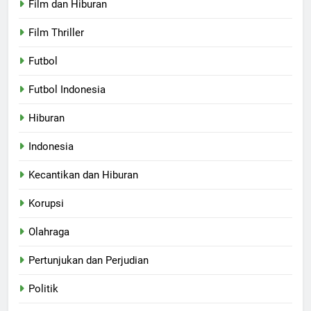
Film dan Hiburan
Film Thriller
Futbol
Futbol Indonesia
Hiburan
Indonesia
Kecantikan dan Hiburan
Korupsi
Olahraga
Pertunjukan dan Perjudian
Politik