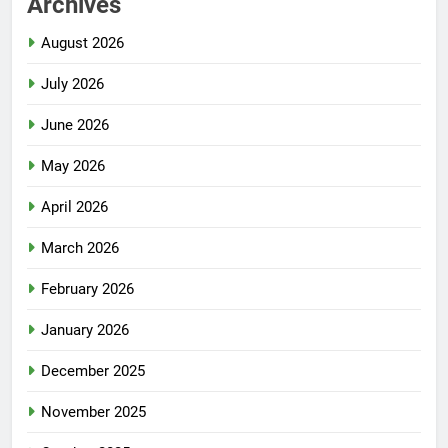
Archives
August 2026
July 2026
June 2026
May 2026
April 2026
March 2026
February 2026
January 2026
December 2025
November 2025